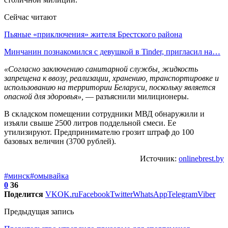
Сейчас читают
Пьяные «приключения» жителя Брестского района
Минчанин познакомился с девушкой в Tinder, пригласил на…
«Согласно заключению санитарной службы, жидкость
запрещена к ввозу, реализации, хранению, транспортировке и
использованию на территории Беларуси, поскольку является
опасной для здоровья»,
— разъяснили милиционеры.
В складском помещении сотрудники МВД обнаружили и
изъяли свыше 2500 литров поддельной смеси. Ее
утилизируют. Предпринимателю грозит штраф до 100
базовых величин (3700 рублей).
Источник:
onlinebrest.by
#минск
#омывайка
0
36
Поделится
VK
OK.ru
Facebook
Twitter
WhatsApp
Telegram
Viber
Предыдущая запись