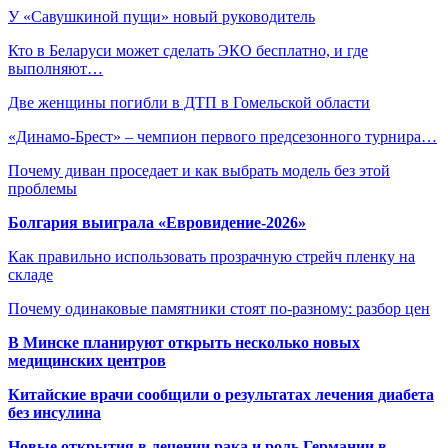
У «Савушкиной пущи» новый руководитель
Кто в Беларуси может сделать ЭКО бесплатно, и где
выполняют…
Две женщины погибли в ДТП в Гомельской области
«Динамо-Брест» – чемпион первого предсезонного турнира…
Почему диван проседает и как выбрать модель без этой
проблемы
Болгария выиграла «Евровидение-2026»
Как правильно использовать прозрачную стрейч пленку на
складе
Почему одинаковые памятники стоят по-разному: разбор цен
В Минске планируют открыть несколько новых
медицинских центров
Китайские врачи сообщили о результатах лечения диабета
без инсулина
Новые открытия в лечении рака и роль Германии в