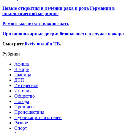
Новые открытия в лечении рака и роль Германии в
онкологической медицине
Ремонт часов: что важно знать
Противопожарные двери: безопасность в случае пожара
Смотрите
livetv онлайн ТВ
.
Рубрики
Афиша
В мире
Граница
ДТП
Интересное
История
Общество
Погода
Президент
Происшествия
Публикации читателей
Разное
Спорт