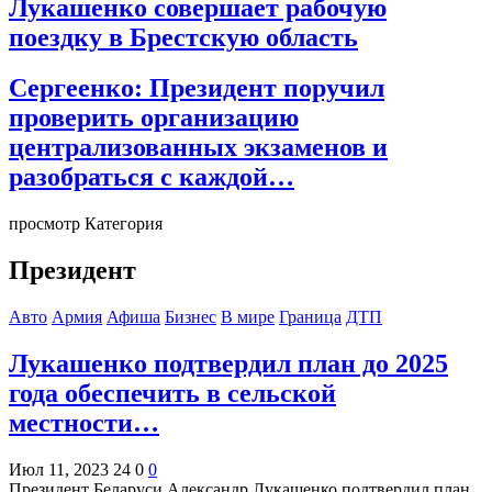
Лукашенко совершает рабочую
поездку в Брестскую область
Сергеенко: Президент поручил
проверить организацию
централизованных экзаменов и
разобраться с каждой…
просмотр Категория
Президент
Авто
Армия
Афиша
Бизнес
В мире
Граница
ДТП
Лукашенко подтвердил план до 2025
года обеспечить в сельской
местности…
Июл 11, 2023
24
0
0
Президент Беларуси Александр Лукашенко подтвердил план