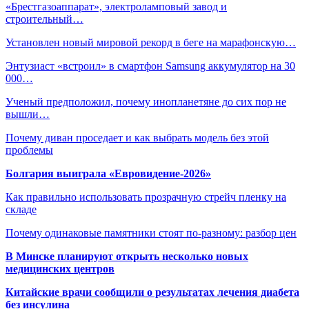
«Брестгазоаппарат», электроламповый завод и
строительный…
Установлен новый мировой рекорд в беге на марафонскую…
Энтузиаст «встроил» в смартфон Samsung аккумулятор на 30
000…
Ученый предположил, почему инопланетяне до сих пор не
вышли…
Почему диван проседает и как выбрать модель без этой
проблемы
Болгария выиграла «Евровидение-2026»
Как правильно использовать прозрачную стрейч пленку на
складе
Почему одинаковые памятники стоят по-разному: разбор цен
В Минске планируют открыть несколько новых
медицинских центров
Китайские врачи сообщили о результатах лечения диабета
без инсулина