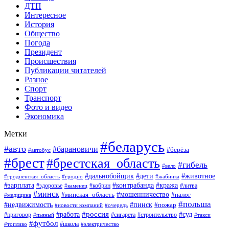
ДТП
Интересное
История
Общество
Погода
Президент
Происшествия
Публикации читателей
Разное
Спорт
Транспорт
Фото и видео
Экономика
Метки
#беларусь
#авто
#барановичи
#берёза
#автобус
#брест
#брестская_область
#гибель
#вело
#дети
#животное
#дальнобойщик
#гродненская_область
#гродно
#жабинка
#кража
#зарплата
#контрабанда
#кобрин
#литва
#здоровье
#каменец
#минск
#мошенничество
#налог
#минская_область
#медицина
#польша
#пинск
#недвижимость
#пожар
#очередь
#новости компаний
#россия
#работа
#суд
#приговор
#пьяный
#сигарета
#строительство
#такси
#футбол
#школа
#топливо
#электричество