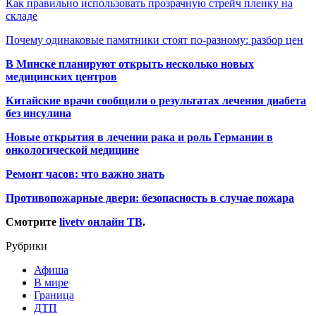
Как правильно использовать прозрачную стрейч пленку на
складе
Почему одинаковые памятники стоят по-разному: разбор цен
В Минске планируют открыть несколько новых
медицинских центров
Китайские врачи сообщили о результатах лечения диабета
без инсулина
Новые открытия в лечении рака и роль Германии в
онкологической медицине
Ремонт часов: что важно знать
Противопожарные двери: безопасность в случае пожара
Смотрите
livetv онлайн ТВ
.
Рубрики
Афиша
В мире
Граница
ДТП