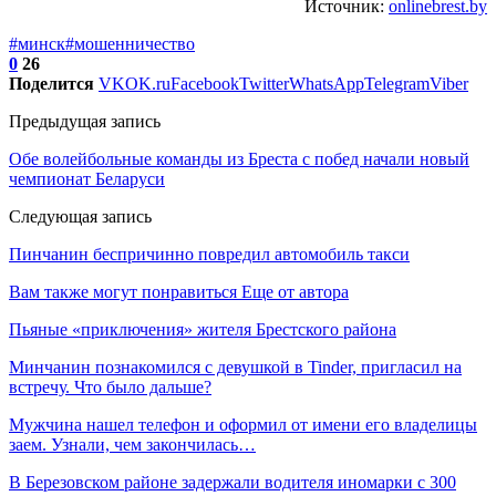
Источник:
onlinebrest.by
#минск
#мошенничество
0
26
Поделится
VK
OK.ru
Facebook
Twitter
WhatsApp
Telegram
Viber
Предыдущая запись
Обе волейбольные команды из Бреста с побед начали новый
чемпионат Беларуси
Следующая запись
Пинчанин беспричинно повредил автомобиль такси
Вам также могут понравиться
Еще от автора
Пьяные «приключения» жителя Брестского района
Минчанин познакомился с девушкой в Tinder, пригласил на
встречу. Что было дальше?
Мужчина нашел телефон и оформил от имени его владелицы
заем. Узнали, чем закончилась…
В Березовском районе задержали водителя иномарки с 300