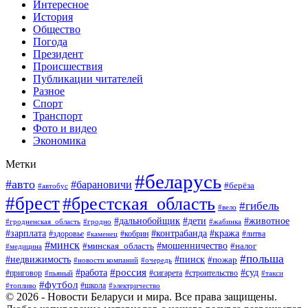
Интересное
История
Общество
Погода
Президент
Происшествия
Публикации читателей
Разное
Спорт
Транспорт
Фото и видео
Экономика
Метки
#беларусь
#авто
#барановичи
#берёза
#автобус
#брест
#брестская_область
#гибель
#вело
#дети
#животное
#дальнобойщик
#гродненская_область
#гродно
#жабинка
#кража
#зарплата
#контрабанда
#кобрин
#литва
#здоровье
#каменец
#минск
#мошенничество
#налог
#минская_область
#медицина
#польша
#пинск
#недвижимость
#пожар
#очередь
#новости компаний
#россия
#работа
#суд
#приговор
#пьяный
#сигарета
#строительство
#такси
#футбол
#школа
#топливо
#электричество
© 2026 - Новости Беларуси и мира. Все права защищены.