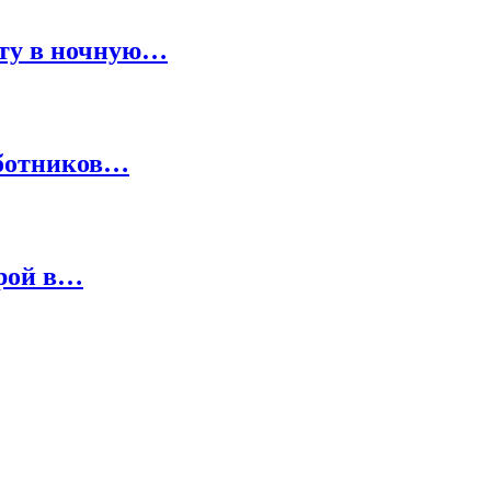
оту в ночную…
аботников…
рой в…