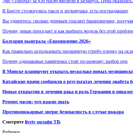
Две «Тойоты» за $30 тысяч ввозили в Беларусь. Цена оказалас
В Бресте столкнулись такси и легковушка, есть пострадавшие
Вы удивитесь: сколько деревьев спасают барановичане, получ
Почему диван проседает и как выбрать модель без этой пробл
Болгария выиграла «Евровидение-2026»
Как правильно использовать прозрачную стрейч пленку на скл
Почему одинаковые памятники стоят по-разному: разбор цен
В Минске планируют открыть несколько новых медицински
Китайские врачи сообщили о результатах лечения диабета б
Новые открытия в лечении рака и роль Германии в онколо
Ремонт часов: что важно знать
Противопожарные двери: безопасность в случае пожара
Смотрите
livetv онлайн ТВ
.
Рубрики