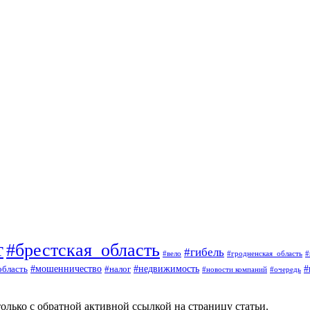
т
#брестская_область
#гибель
#вело
#гродненская_область
#
#
#мошенничество
#налог
#недвижимость
область
#очередь
#новости компаний
олько с обратной активной ссылкой на страницу статьи.