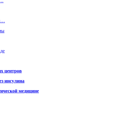
ь…
ая…
емы
аде
х центров
ез инсулина
гической медицине