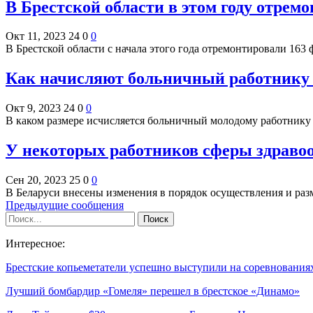
В Брестской области в этом году отрем
Окт 11, 2023
24
0
0
В Брестской области с начала этого года отремонтировали 16
Как начисляют больничный работнику 
Окт 9, 2023
24
0
0
В каком размере исчисляется больничный молодому работник
У некоторых работников сферы здравоо
Сен 20, 2023
25
0
0
В Беларуси внесены изменения в порядок осуществления и 
Предыдущие сообщения
Интересное:
Брестские копьеметатели успешно выступили на соревновани
Лучший бомбардир «Гомеля» перешел в брестское «Динамо»