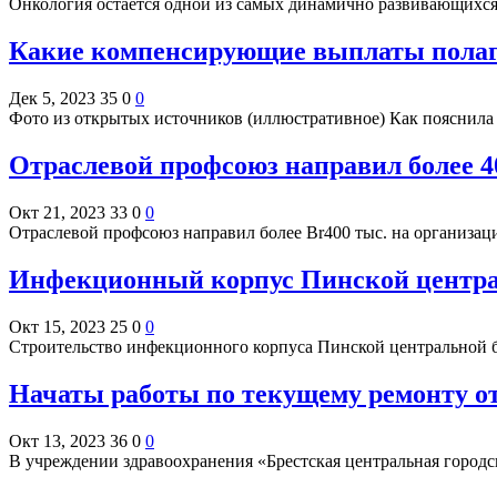
Онкология остаётся одной из самых динамично развивающихся
Какие компенсирующие выплаты полаг
Дек 5, 2023
35
0
0
Фото из открытых источников (иллюстративное) Как пояснил
Отраслевой профсоюз направил более 4
Окт 21, 2023
33
0
0
Отраслевой профсоюз направил более Br400 тыс. на организа
Инфекционный корпус Пинской центра
Окт 15, 2023
25
0
0
Строительство инфекционного корпуса Пинской центральной
Начаты работы по текущему ремонту о
Окт 13, 2023
36
0
0
В учреждении здравоохранения «Брестская центральная город