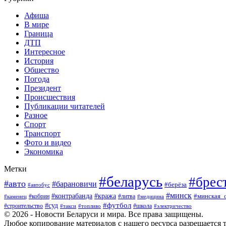
Афиша
В мире
Граница
ДТП
Интересное
История
Общество
Погода
Президент
Происшествия
Публикации читателей
Разное
Спорт
Транспорт
Фото и видео
Экономика
Метки
#беларусь
#брес
#авто
#барановичи
#берёза
#автобус
#минск
#кража
#контрабанда
#кобрин
#литва
#минская_
#каменец
#медицина
#футбол
#суд
#школа
#строительство
#такси
#топливо
#электричество
© 2026 - Новости Беларуси и мира. Все права защищены.
Любое копирование материалов с нашего ресурса разрешается т