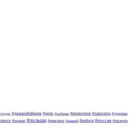
#дети
#животное
#дальнобойщик
#зарплата
гродно
#жабинка
#здоровье
#польша
#россия
пинск
#пожар
#работа
#приговор
#пьяный
#сигарета