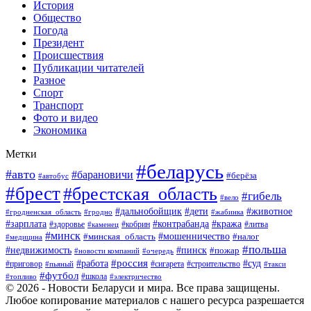
История
Общество
Погода
Президент
Происшествия
Публикации читателей
Разное
Спорт
Транспорт
Фото и видео
Экономика
Метки
#беларусь
#авто
#барановичи
#берёза
#автобус
#брест
#брестская_область
#гибель
#вело
#дети
#животное
#дальнобойщик
#гродненская_область
#гродно
#жабинка
#кража
#зарплата
#контрабанда
#кобрин
#литва
#здоровье
#каменец
#минск
#мошенничество
#налог
#минская_область
#медицина
#польша
#пинск
#недвижимость
#пожар
#очередь
#новости компаний
#россия
#работа
#суд
#приговор
#пьяный
#сигарета
#строительство
#такси
#футбол
#школа
#топливо
#электричество
© 2026 - Новости Беларуси и мира. Все права защищены.
Любое копирование материалов с нашего ресурса разрешается