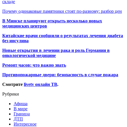
складе
Почему одинаковые памятники стоят по-разному: разбор цен
В Минске планируют открыть несколько новых
медицинских центров
Китайские врачи сообщили о результатах лечения диабета
без инсулина
Новые открытия в лечении рака и роль Германии в
онкологической медицине
Ремонт часов: что важно знать
Противопожарные двери: безопасность в случае пожара
Смотрите
livetv онлайн ТВ
.
Рубрики
Афиша
В мире
Граница
ДТП
Интересное