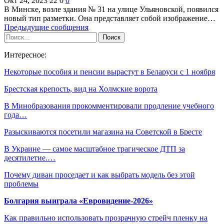
Окт 24, 2023
22
0
0
В Минске, возле здания № 31 на улице Ульяновской, появился
новый тип разметки. Она представляет собой изображение…
Предыдущие сообщения
Интересное:
Некоторые пособия и пенсии вырастут в Беларуси с 1 ноября
Брестская крепость, вид на Холмские ворота
В Минобразования прокомментировали продление учебного
года…
Разыскиваются посетили магазина на Советской в Бресте
В Украине — самое масштабное трагическое ДТП за
десятилетие.…
Почему диван проседает и как выбрать модель без этой
проблемы
Болгария выиграла «Евровидение-2026»
Как правильно использовать прозрачную стрейч пленку на