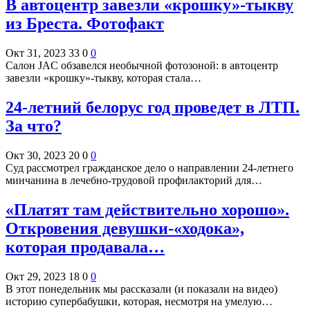
В автоцентр завезли «крошку»-тыкву
из Бреста. Фотофакт
Окт 31, 2023
33
0
0
Салон JAC обзавелся необычной фотозоной: в автоцентр
завезли «крошку»-тыкву, которая стала…
24-летний белорус год проведет в ЛТП.
За что?
Окт 30, 2023
20
0
0
Суд рассмотрел гражданское дело о направлении 24-летнего
минчанина в лечебно-трудовой профилакторий для…
«Платят там действительно хорошо».
Откровения девушки-«ходока»,
которая продавала…
Окт 29, 2023
18
0
0
В этот понедельник мы рассказали (и показали на видео)
историю супербабушки, которая, несмотря на умелую…