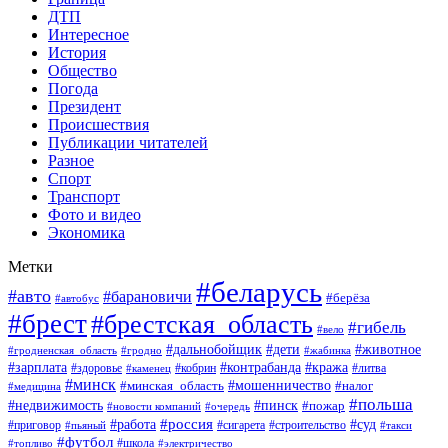
ДТП
Интересное
История
Общество
Погода
Президент
Происшествия
Публикации читателей
Разное
Спорт
Транспорт
Фото и видео
Экономика
Метки
#беларусь
#авто
#барановичи
#берёза
#автобус
#брест
#брестская_область
#гибель
#вело
#дети
#животное
#дальнобойщик
#гродненская_область
#гродно
#жабинка
#кража
#зарплата
#контрабанда
#кобрин
#литва
#здоровье
#каменец
#минск
#мошенничество
#налог
#минская_область
#медицина
#польша
#пинск
#недвижимость
#пожар
#очередь
#новости компаний
#россия
#работа
#суд
#приговор
#пьяный
#сигарета
#строительство
#такси
#футбол
#школа
#топливо
#электричество