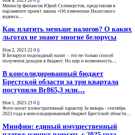
Ноя 4, 2023
26
0
0
Министр финансов Юрий Селиверстов, представляя в
парламенте проект закона «Об изменении Налогового
кодекса…
Как платить меньше налогов? О каких
льготах не знают многие белорусы
Ноя 2, 2023
22
0
0
В Беларуси подоходный налог – это не только способ
получения доходов в бюджет. Но еще и возможность…
В консолидированный бюджет
Брестской области за три квартала
поступило Br865,3 млн…
Ноя 1, 2023
23
0
0
Фото носит иллюстративный характер За январь - сентябрь
2023 года в консолидированный бюджет Брестской области…
Минфин: единый имущественный
платеж начнут взимать с 2025 года