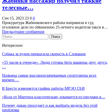
Жабинки пассажир получил тяжкие
телесные…
Сен 15, 2023
23
0
0
Прокуратура Жабинковского района направила в суд
уголовное дело по обвинению 25-летнего водителя такси в…
Предыдущие сообщения
Интересное:
Собака за рулем превысила скорость в Словакии
«55 часов в очереди». Люди готовы бить машины друг друга,
…
Названы самые высокооплачиваемые спортсмены всех
времен.…
В Бресте изменяется график работы МРЭО ГАИ
«Кола от Мартина классическая» изымается из продажи в…
Почему диван проседает и как выбрать модель без этой
проблемы