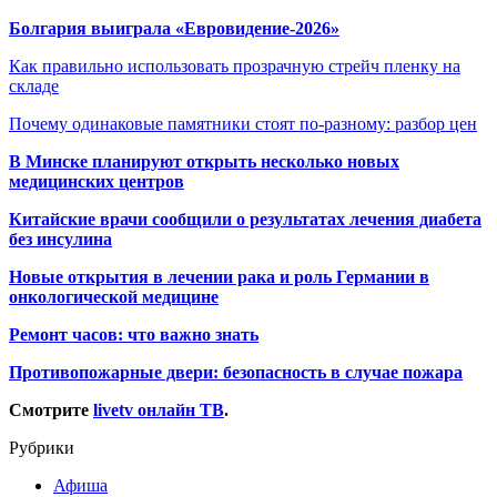
Болгария выиграла «Евровидение-2026»
Как правильно использовать прозрачную стрейч пленку на
складе
Почему одинаковые памятники стоят по-разному: разбор цен
В Минске планируют открыть несколько новых
медицинских центров
Китайские врачи сообщили о результатах лечения диабета
без инсулина
Новые открытия в лечении рака и роль Германии в
онкологической медицине
Ремонт часов: что важно знать
Противопожарные двери: безопасность в случае пожара
Смотрите
livetv онлайн ТВ
.
Рубрики
Афиша