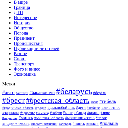
В мире
Граница
ДТП
Интересное
История
Общество
Погода
Президент
Происшествия
Публикации читателей
Разное
Спорт
Транспорт
Фото и видео
Экономика
Метки
#беларусь
#авто
#барановичи
#берёза
#автобус
#брест
#брестская_область
#гибель
#вело
#дети
#животное
#дальнобойщик
#гродненская_область
#гродно
#жабинка
#кража
#зарплата
#контрабанда
#кобрин
#литва
#здоровье
#каменец
#минск
#мошенничество
#налог
#минская_область
#медицина
#польша
#пинск
#недвижимость
#пожар
#очередь
#новости компаний