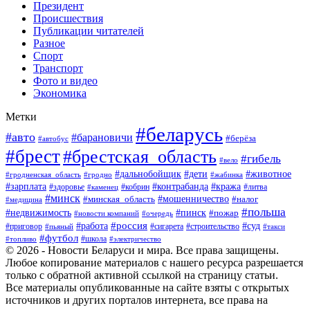
Президент
Происшествия
Публикации читателей
Разное
Спорт
Транспорт
Фото и видео
Экономика
Метки
#беларусь
#авто
#барановичи
#берёза
#автобус
#брест
#брестская_область
#гибель
#вело
#дети
#животное
#дальнобойщик
#гродненская_область
#гродно
#жабинка
#кража
#зарплата
#контрабанда
#кобрин
#литва
#здоровье
#каменец
#минск
#мошенничество
#налог
#минская_область
#медицина
#польша
#пинск
#недвижимость
#пожар
#очередь
#новости компаний
#россия
#работа
#суд
#приговор
#пьяный
#сигарета
#строительство
#такси
#футбол
#школа
#топливо
#электричество
© 2026 - Новости Беларуси и мира. Все права защищены.
Любое копирование материалов с нашего ресурса разрешается
только с обратной активной ссылкой на страницу статьи.
Все материалы опубликованные на сайте взяты с открытых
источников и других порталов интернета, все права на