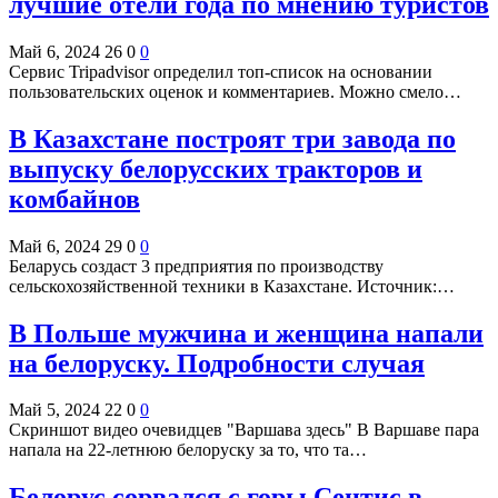
лучшие отели года по мнению туристов
Май 6, 2024
26
0
0
Сервис Tripadvisor определил топ-список на основании
пользовательских оценок и комментариев. Можно смело…
В Казахстане построят три завода по
выпуску белорусских тракторов и
комбайнов
Май 6, 2024
29
0
0
Беларусь создаст 3 предприятия по производству
сельскохозяйственной техники в Казахстане.
Источник:
…
В Польше мужчина и женщина напали
на белоруску. Подробности случая
Май 5, 2024
22
0
0
Скриншот видео очевидцев "Варшава здесь" В Варшаве пара
напала на 22-летнюю белоруску за то, что та…
Белорус сорвался с горы Сентис в