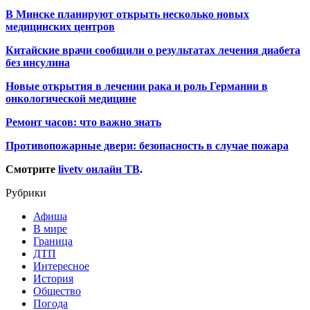
В Минске планируют открыть несколько новых
медицинских центров
Китайские врачи сообщили о результатах лечения диабета
без инсулина
Новые открытия в лечении рака и роль Германии в
онкологической медицине
Ремонт часов: что важно знать
Противопожарные двери: безопасность в случае пожара
Смотрите
livetv онлайн ТВ
.
Рубрики
Афиша
В мире
Граница
ДТП
Интересное
История
Общество
Погода