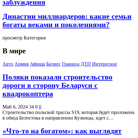
заблуждения
Династии миллиардеров: какие семьи
богаты веками и поколениями?
просмотр Категория
В мире
Авто
Армия
Афиша
Бизнес
Граница
ДТП
Интересное
Поляки показали строительство
дороги в сторону Беларуси с
квадрокоптера
Май 6, 2024
34
0
0
Строительство польской трассы S19, которая будет проложена
в обход Белостока в направлении Кузницы, идет с…
«Что-то на богатом»: как выглядят