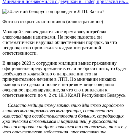
Минчанин познакомился с девушкой в Tinder, пригласил на…
Фото из открытых источников (иллюстративное)
Молодой человек длительное время злоупотреблял
алкогольными напитками. На почве пьянства он
систематически нарушал общественный порядок, за что
неоднократно привлекался к административной
ответственности.
В январе 2023 г. сотрудник милиции вынес гражданину
официальное предупреждение: если не бросит пить, то будет
возбуждено ходатайство о направлении его на
принудительное лечение в ЛТП. Но минчанин никаких
выводов не сделал и после в нетрезвом виде совершил
очередное правонарушение, за что его привлекли к
ответственности по ч. 2 ст. 19.3 КоАП Республики Беларусь.
— Согласно медицинскому заключению Минского городского
клинического наркологического центра, составленного
комиссией при освидетельствовании больных, страдающих
хроническим алкоголизмом и наркоманией, у гражданина
диагностирован синдром зависимости от алкоголя, также у
него отсутствуют заболевания, препятствующие