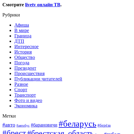
Смотрите
livetv онлайн ТВ
.
Рубрики
Афиша
В мире
Граница
ДТП
Интересное
История
Общество
Погода
Президент
Происшествия
Публикации читателей
Разное
Спорт
Транспорт
Фото и видео
Экономика
Метки
#беларусь
#авто
#барановичи
#берёза
#автобус
#брест
#брестская_область