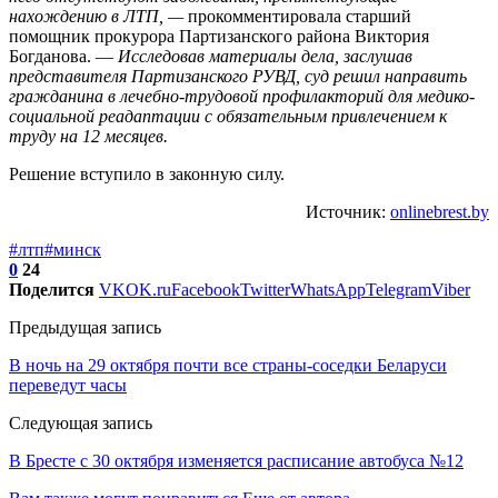
нахождению в ЛТП, —
прокомментировала старший
помощник прокурора Партизанского района Виктория
Богданова. —
Исследовав материалы дела, заслушав
представителя Партизанского РУВД, суд решил направить
гражданина в лечебно-трудовой профилакторий для медико-
социальной реадаптации с обязательным привлечением к
труду на 12 месяцев.
Решение вступило в законную силу.
Источник:
onlinebrest.by
#лтп
#минск
0
24
Поделится
VK
OK.ru
Facebook
Twitter
WhatsApp
Telegram
Viber
Предыдущая запись
В ночь на 29 октября почти все страны-соседки Беларуси
переведут часы
Следующая запись
В Бресте с 30 октября изменяется расписание автобуса №12