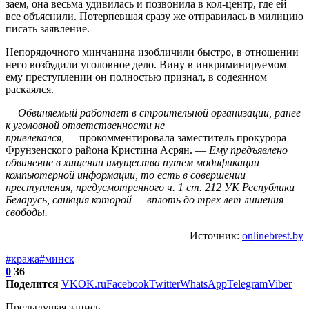
заем, она весьма удивилась и позвонила в кол-центр, где ей
все объяснили. Потерпевшая сразу же отправилась в милицию
писать заявление.
Непорядочного минчанина изобличили быстро, в отношении
него возбудили уголовное дело. Вину в инкриминируемом
ему преступлении он полностью признал, в содеянном
раскаялся.
— Обвиняемый работает в строительной организации, ранее
к уголовной ответственности не
привлекался, —
прокомментировала заместитель прокурора
Фрунзенского района Кристина Асрян. —
Ему предъявлено
обвинение в хищении имущества путем модификации
компьютерной информации, то есть в совершении
преступления, предусмотренного ч. 1 ст. 212 УК Республики
Беларусь, санкция которой — вплоть до трех лет лишения
свободы.
Источник:
onlinebrest.by
#кража
#минск
0
36
Поделится
VK
OK.ru
Facebook
Twitter
WhatsApp
Telegram
Viber
Предыдущая запись