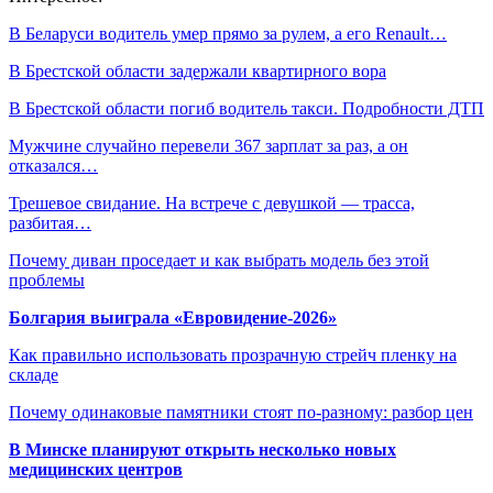
В Беларуси водитель умер прямо за рулем, а его Renault…
В Брестской области задержали квартирного вора
В Брестской области погиб водитель такси. Подробности ДТП
Мужчине случайно перевели 367 зарплат за раз, а он
отказался…
Трешевое свидание. На встрече с девушкой — трасса,
разбитая…
Почему диван проседает и как выбрать модель без этой
проблемы
Болгария выиграла «Евровидение-2026»
Как правильно использовать прозрачную стрейч пленку на
складе
Почему одинаковые памятники стоят по-разному: разбор цен
В Минске планируют открыть несколько новых
медицинских центров