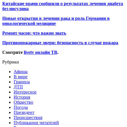
Китайские врачи сообщили о результатах лечения диабета
без инсулина
Новые открытия в лечении рака и роль Германии в
онкологической медицине
Ремонт часов: что важно знать
Противопожарные двери: безопасность в случае пожара
Смотрите
livetv онлайн ТВ
.
Рубрики
Афиша
В мире
Граница
ДТП
Интересное
История
Общество
Погода
Президент
Происшествия
Публикации читателей