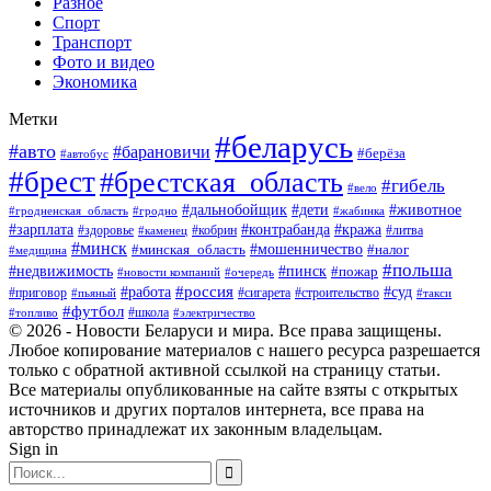
Разное
Спорт
Транспорт
Фото и видео
Экономика
Метки
#беларусь
#авто
#барановичи
#берёза
#автобус
#брест
#брестская_область
#гибель
#вело
#дети
#животное
#дальнобойщик
#гродненская_область
#гродно
#жабинка
#кража
#зарплата
#контрабанда
#кобрин
#литва
#здоровье
#каменец
#минск
#мошенничество
#налог
#минская_область
#медицина
#польша
#пинск
#недвижимость
#пожар
#очередь
#новости компаний
#россия
#работа
#суд
#приговор
#пьяный
#сигарета
#строительство
#такси
#футбол
#школа
#топливо
#электричество
© 2026 - Новости Беларуси и мира. Все права защищены.
Любое копирование материалов с нашего ресурса разрешается
только с обратной активной ссылкой на страницу статьи.
Все материалы опубликованные на сайте взяты с открытых
источников и других порталов интернета, все права на
авторство принадлежат их законным владельцам.
Sign in