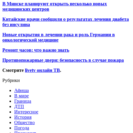
В Минске планируют открыть несколько новых
медицинских центров
Китайские врачи сообщили о результатах лечения диабета
без инсулина
Новые открытия в лечении рака и роль Германии в
онкологической медицине
Ремонт часов: что важно знать
Противопожарные двери: безопасность в случае пожара
Смотрите
livetv онлайн ТВ
.
Рубрики
Афиша
В мире
Граница
ДТП
Интересное
История
Общество
Погода