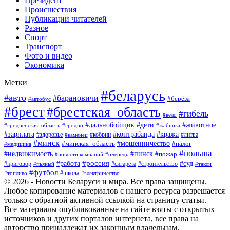
Президент
Происшествия
Публикации читателей
Разное
Спорт
Транспорт
Фото и видео
Экономика
Метки
#беларусь
#авто
#барановичи
#берёза
#автобус
#брест
#брестская_область
#гибель
#вело
#дети
#животное
#дальнобойщик
#гродненская_область
#гродно
#жабинка
#кража
#зарплата
#контрабанда
#кобрин
#литва
#здоровье
#каменец
#минск
#мошенничество
#налог
#минская_область
#медицина
#польша
#пинск
#недвижимость
#пожар
#очередь
#новости компаний
#россия
#работа
#суд
#приговор
#пьяный
#сигарета
#строительство
#такси
#футбол
#школа
#топливо
#электричество
© 2026 - Новости Беларуси и мира. Все права защищены.
Любое копирование материалов с нашего ресурса разрешается
только с обратной активной ссылкой на страницу статьи.
Все материалы опубликованные на сайте взяты с открытых
источников и других порталов интернета, все права на
авторство принадлежат их законным владельцам.