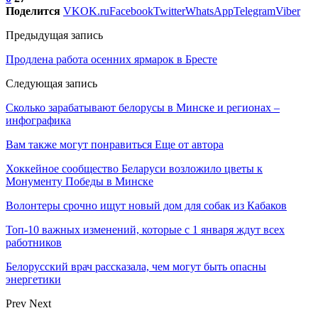
Поделится
VK
OK.ru
Facebook
Twitter
WhatsApp
Telegram
Viber
Предыдущая запись
Продлена работа осенних ярмарок в Бресте
Следующая запись
Сколько зарабатывают белорусы в Минске и регионах –
инфографика
Вам также могут понравиться
Еще от автора
Хоккейное сообщество Беларуси возложило цветы к
Монументу Победы в Минске
Волонтеры срочно ищут новый дом для собак из Кабаков
Топ-10 важных изменений, которые с 1 января ждут всех
работников
Белорусский врач рассказала, чем могут быть опасны
энергетики
Prev
Next