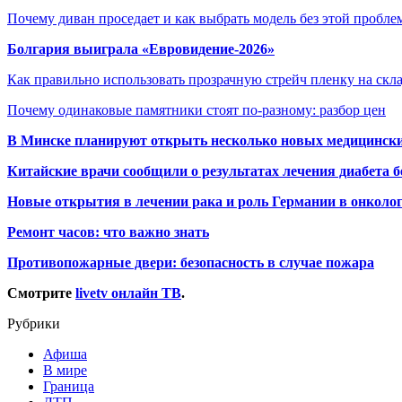
Почему диван проседает и как выбрать модель без этой пробл
Болгария выиграла «Евровидение-2026»
Как правильно использовать прозрачную стрейч пленку на скл
Почему одинаковые памятники стоят по-разному: разбор цен
В Минске планируют открыть несколько новых медицински
Китайские врачи сообщили о результатах лечения диабета б
Новые открытия в лечении рака и роль Германии в онколо
Ремонт часов: что важно знать
Противопожарные двери: безопасность в случае пожара
Смотрите
livetv онлайн ТВ
.
Рубрики
Афиша
В мире
Граница