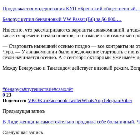
Продолжается модернизация КУП «Брестский общественный
Белорус купил бензиновый VW Passat (B6) за $6 800.…
Известно, что рассматриваются варианты авиакомпаний, а также
касается времени начала полетов, то называется возможный сро
— Стартовать нынешней осенью поздно — все контракты на от
Чура. — У авиакомпании было предложение стартовать с июня 
сезон начинается осенью. А с сентября-октября мы уже имеем 
Между Беларусью и Таиландом действует визовый режим. Вопро
#беларусь
#путешествие
#самолёт
0
23
Поделится
VK
OK.ru
Facebook
Twitter
WhatsApp
Telegram
Viber
Предыдущая запись
В Лиде женщина самостоятельно продлила себе больничный. Ч
Следующая запись