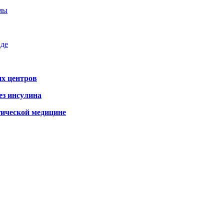
емы
аде
х центров
ез инсулина
гической медицине