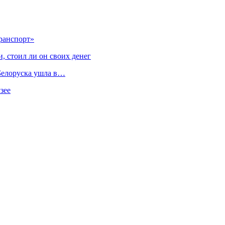
ранспорт»
, стоил ли он своих денег
 Белоруска ушла в…
зее