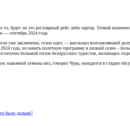
…
 то, будет ли это регулярный рейс либо чартер. Точкой назначе
к — сентябрь 2024 года.
ели уже заключены, сезон идет, — рассказал возглавлявший дел
2024 года, но начать полетную программу в низкий сезон – бол
достаточно большой поток белорусских туристов, желающих отдо
с взаимной отмены виз, говорит Чура, находится в стадии обс
то было дальше?