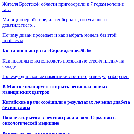
Жителя Брестской области приговорили к 7 годам колонии
за…
Милиционер обезвредил сенбернара, покусавшего
девятилетнего…
Почему диван проседает и как выбрать модель без этой
проблемы
Болгария выиграла «Евровидение-2026»
Как правильно использовать прозрачную стрейч пленку на
складе
Почему одинаковые памятники стоят по-разному: разбор цен
В Минске планируют открыть несколько новых
медицинских центров
Китайские врачи сообщили о результатах лечения диабета
без инсулина
Новые открытия в лечении рака и роль Германии в
онкологической медицине
Ремонт часов: что важно знать