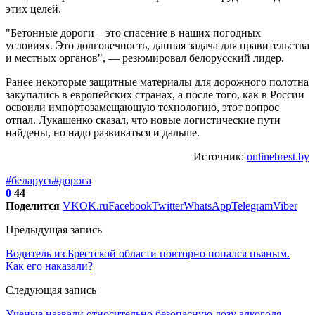
этих целей.
"Бетонные дороги – это спасение в наших погодных
условиях. Это долговечность, данная задача для правительства
и местных органов", — резюмировал белорусский лидер.
Ранее некоторые защитные материалы для дорожного полотна
закупались в европейских странах, а после того, как в России
освоили импортозамещающую технологию, этот вопрос
отпал. Лукашенко сказал, что новые логистические пути
найдены, но надо развиваться и дальше.
Источник:
onlinebrest.by
#беларусь
#дорога
0
44
Поделится
VK
OK.ru
Facebook
Twitter
WhatsApp
Telegram
Viber
Предыдущая запись
Водитель из Брестской области повторно попался пьяным.
Как его наказали?
Следующая запись
Ученые назвали относительно безопасную дозу алкоголя