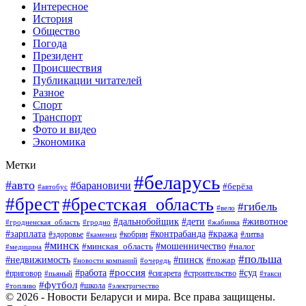
Интересное
История
Общество
Погода
Президент
Происшествия
Публикации читателей
Разное
Спорт
Транспорт
Фото и видео
Экономика
Метки
#беларусь
#авто
#барановичи
#берёза
#автобус
#брест
#брестская_область
#гибель
#вело
#дети
#животное
#дальнобойщик
#гродненская_область
#гродно
#жабинка
#кража
#зарплата
#контрабанда
#кобрин
#литва
#здоровье
#каменец
#минск
#мошенничество
#налог
#минская_область
#медицина
#польша
#пинск
#недвижимость
#пожар
#очередь
#новости компаний
#россия
#работа
#суд
#приговор
#пьяный
#сигарета
#строительство
#такси
#футбол
#школа
#топливо
#электричество
© 2026 - Новости Беларуси и мира. Все права защищены.