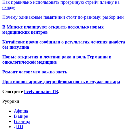
Как правильно использовать прозрачную стрейч пленку на
складе
Почему одинаковые памятники стоят по-разному: разбор цен
В Минске планируют открыть несколько новых
медицинских центров
Китайские врачи сообщили о результатах лечения диабета
без инсулина
Новые открытия в лечении рака и роль Германии в
онкологической медицине
Ремонт часов: что важно знать
Противопожарные двери: безопасность в случае пожара
Смотрите
livetv онлайн ТВ
.
Рубрики
Афиша
В мире
Граница
ДТП