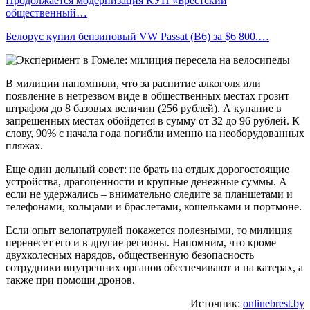
Продолжается модернизация КУП «Брестский
общественный…
Белорус купил бензиновый VW Passat (B6) за $6 800.…
В милиции напомнили, что за распитие алкоголя или
появление в нетрезвом виде в общественных местах грозит
штрафом до 8 базовых величин (256 рублей). А купание в
запрещенных местах обойдется в сумму от 32 до 96 рублей. К
слову, 90% с начала года погибли именно на необорудованных
пляжах.
Еще один дельный совет: не брать на отдых дорогостоящие
устройства, драгоценности и крупные денежные суммы. А
если не удержались – внимательно следите за планшетами и
телефонами, кольцами и браслетами, кошельками и портмоне.
Если опыт велопатрулей покажется полезными, то милиция
перенесет его и в другие регионы. Напомним, что кроме
двухколесных нарядов, общественную безопасность
сотрудники внутренних органов обеспечивают и на катерах, а
также при помощи дронов.
Источник:
onlinebrest.by