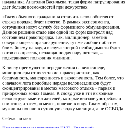
начальника Анатолия Васильева, такая форма патрулирования
дает больше возможностей при дежурствах.
«Глазу обычного гражданина отличить велолюбителя от
стража порядка будет нелегко. В рамках эксперимента,
сотрудники несут службу без форменного обмундирования.
Данное решение стало еще одной их форм контроля над
состоянием правопорядка. Так, милиционер, заметив
совершающееся правонарушение, тут же сообщит об этом
ближайшему наряду, а в случае острой необходимости будет
готов его пресечь, неожиданно для нарушителя», –
подчеркивает полковник милиции.
К числу преимуществ передвижения на велосипеде,
милиционеры относят такие характеристики, как
бесшумность, маневренность и экологичность. Тем более, что
с началом лета подобные наряды велонаездников будут
сконцентрированы в местах массового отдыха – парках и
прибрежных зонах Гомеля. К слову, уже в эти выходные
велопатруль заметил жителей, которые вначале употребляли
спиртное, а затем, осмелев, полезли в воду. Таким образом,
мужчины попали в суточную сводку милиции, а не ОСВОДа.
Сейчас читают