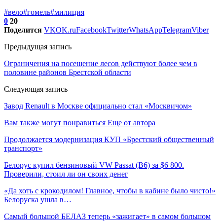
#вело
#гомель
#милиция
0
20
Поделится
VK
OK.ru
Facebook
Twitter
WhatsApp
Telegram
Viber
Предыдущая запись
Ограничения на посещение лесов действуют более чем в
половине районов Брестской области
Следующая запись
Завод Renault в Москве официально стал «Москвичом»
Вам также могут понравиться
Еще от автора
Продолжается модернизация КУП «Брестский общественный
транспорт»
Белорус купил бензиновый VW Passat (B6) за $6 800.
Проверили, стоил ли он своих денег
«Да хоть с крокодилом! Главное, чтобы в кабине было чисто!»
Белоруска ушла в…
Самый большой БЕЛАЗ теперь «зажигает» в самом большом