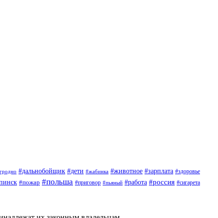
#дети
#животное
#дальнобойщик
#зарплата
гродно
#жабинка
#здоровье
#польша
#россия
пинск
#пожар
#работа
#приговор
#пьяный
#сигарета
ринадлежат их законным владельцам.