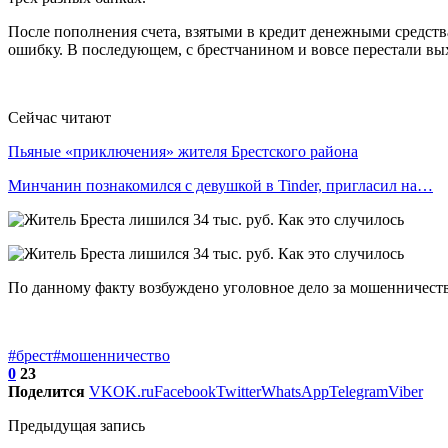
После пополнения счета, взятыми в кредит денежными средств
ошибку. В последующем, с брестчанином и вовсе перестали вы
Сейчас читают
Пьяные «приключения» жителя Брестского района
Минчанин познакомился с девушкой в Tinder, пригласил на…
По данному факту возбуждено уголовное дело за мошенничеств
#брест
#мошенничество
0
23
Поделится
VK
OK.ru
Facebook
Twitter
WhatsApp
Telegram
Viber
Предыдущая запись