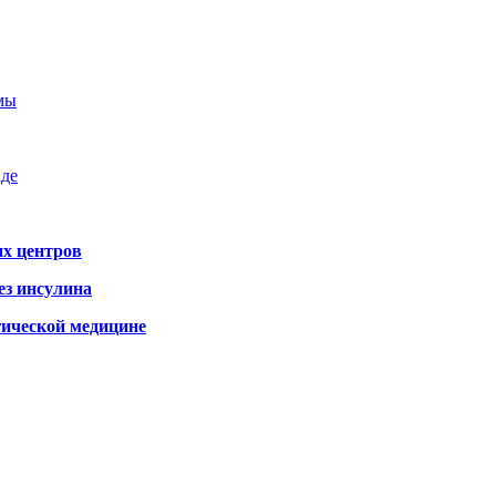
емы
аде
х центров
ез инсулина
гической медицине