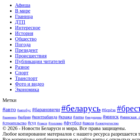
Афиша
В мире
Граница
ДТП
Интересное
История
Общество
Погода
Президент
Происшествия
Публикации читателей
Разное
Спорт
Транспорт
Фото и видео
Экономика
Метки
#беларусь
#брес
#авто
#барановичи
#берёза
#автобус
#минск
#кража
#контрабанда
#кобрин
#литва
#минская_
#каменец
#медицина
#футбол
#суд
#школа
#строительство
#такси
#топливо
#электричество
© 2026 - Новости Беларуси и мира. Все права защищены.
Любое копирование материалов с нашего ресурса разрешается т
Все материалы опубликованные на сайте взяты с открытых исто