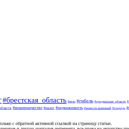
т
#брестская_область
#гибель
#вело
#гродненская_область
#
#
#мошенничество
#налог
#недвижимость
область
#очередь
#новости компаний
олько с обратной активной ссылкой на страницу статьи.
чников и других порталов интернета, все права на авторство п