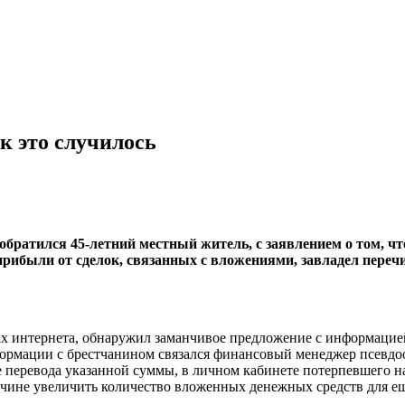
к это случилось
братился 45-летний местный житель, с заявлением о том, чт
 прибыли от сделок, связанных с вложениями, завладел пере
ах интернета, обнаружил заманчивое предложение с информацие
формации с брестчанином связался финансовый менеджер псевдо
перевода указанной суммы, в личном кабинете потерпевшего нач
ине увеличить количество вложенных денежных средств для ещё 