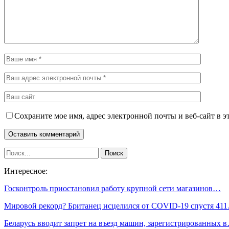
Сохраните мое имя, адрес электронной почты и веб-сайт в э
Интересное:
Госконтроль приостановил работу крупной сети магазинов…
Мировой рекорд? Британец исцелился от COVID-19 спустя 41
Беларусь вводит запрет на въезд машин, зарегистрированных 