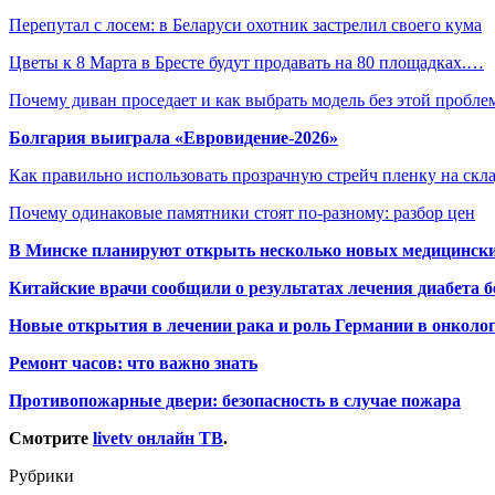
Перепутал с лосем: в Беларуси охотник застрелил своего кума
Цветы к 8 Марта в Бресте будут продавать на 80 площадках.…
Почему диван проседает и как выбрать модель без этой пробл
Болгария выиграла «Евровидение-2026»
Как правильно использовать прозрачную стрейч пленку на скл
Почему одинаковые памятники стоят по-разному: разбор цен
В Минске планируют открыть несколько новых медицински
Китайские врачи сообщили о результатах лечения диабета б
Новые открытия в лечении рака и роль Германии в онколо
Ремонт часов: что важно знать
Противопожарные двери: безопасность в случае пожара
Смотрите
livetv онлайн ТВ
.
Рубрики