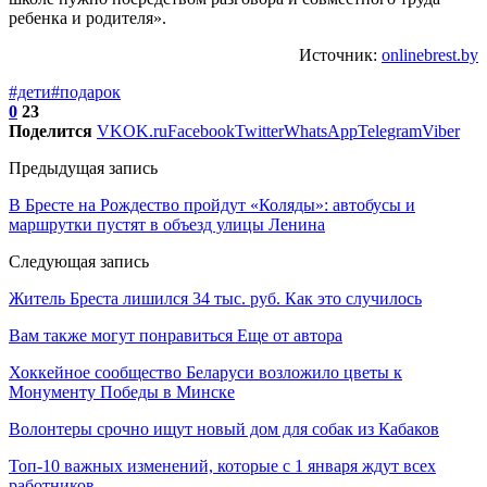
ребенка и родителя».
Источник:
onlinebrest.by
#дети
#подарок
0
23
Поделится
VK
OK.ru
Facebook
Twitter
WhatsApp
Telegram
Viber
Предыдущая запись
В Бресте на Рождество пройдут «Коляды»: автобусы и
маршрутки пустят в объезд улицы Ленина
Следующая запись
Житель Бреста лишился 34 тыс. руб. Как это случилось
Вам также могут понравиться
Еще от автора
Хоккейное сообщество Беларуси возложило цветы к
Монументу Победы в Минске
Волонтеры срочно ищут новый дом для собак из Кабаков
Топ-10 важных изменений, которые с 1 января ждут всех
работников