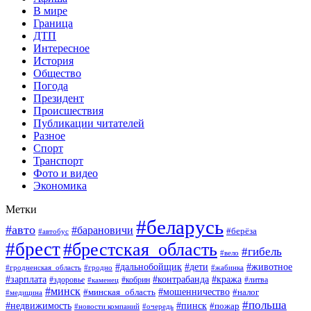
В мире
Граница
ДТП
Интересное
История
Общество
Погода
Президент
Происшествия
Публикации читателей
Разное
Спорт
Транспорт
Фото и видео
Экономика
Метки
#беларусь
#авто
#барановичи
#берёза
#автобус
#брест
#брестская_область
#гибель
#вело
#дети
#животное
#дальнобойщик
#гродненская_область
#гродно
#жабинка
#кража
#зарплата
#контрабанда
#кобрин
#литва
#здоровье
#каменец
#минск
#мошенничество
#налог
#минская_область
#медицина
#польша
#пинск
#недвижимость
#пожар
#очередь
#новости компаний