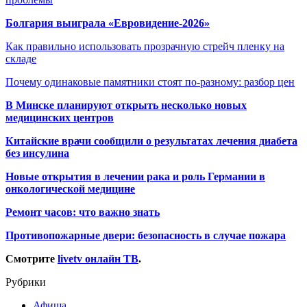
Болгария выиграла «Евровидение-2026»
Как правильно использовать прозрачную стрейч пленку на
складе
Почему одинаковые памятники стоят по-разному: разбор цен
В Минске планируют открыть несколько новых
медицинских центров
Китайские врачи сообщили о результатах лечения диабета
без инсулина
Новые открытия в лечении рака и роль Германии в
онкологической медицине
Ремонт часов: что важно знать
Противопожарные двери: безопасность в случае пожара
Смотрите
livetv онлайн ТВ
.
Рубрики
Афиша