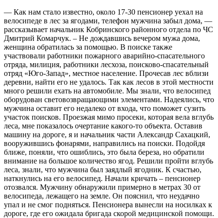
— Как нам стало известно, около 17-30 пенсионер уехал на
велосипеде в лес за ягодами, телефон мужчина забыл дома, —
рассказывает начальник Кобринского районного отдела по ЧС
Дмитрий Комарчук. – Не дождавшись вечером мужа дома,
женщина обратилась за помощью. В поиске также
участвовали работники пожарного аварийно-спасательного
отряда, милиция, работники лесхоза, поисково-спасательный
отряд «Юго-Запад», местное население. Прочесав лес вблизи
деревни, найти его не удалось. Так как лесов в этой местности
много решили ехать на автомобиле. Мы знали, что велосипед
оборудован световозвращающими элементами. Надеялись, что
мужчина оставит его недалеко от входа, что поможет сузить
участок поисков. Проезжая мимо просеки, которая вела вглубь
леса, мне показалось очертание какого-то объекта. Оставив
машину на дороге, я и начальник части Александр Сахацкий,
вооружившись фонарями, направились на поиски. Подойдя
ближе, поняли, что ошиблись, это была береза, но обратили
внимание на большое количество ягод. Решили пройти вглубь
леса, знали, что мужчина был заядлый ягодник. К счастью,
наткнулись на его велосипед. Начали кричать – пенсионер
отозвался. Мужчину обнаружили примерно в метрах 30 от
велосипеда, лежащего на земле. Он пояснил, что неудачно
упал и не смог подняться. Пенсионера вынесли на носилках к
дороге, где его ожидала бригада скорой медицинской помощи.