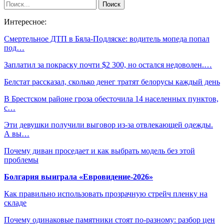
Интересное:
Смертельное ДТП в Бяла-Подляске: водитель мопеда попал
под…
Заплатил за покраску почти $2 300, но остался недоволен.…
Белстат рассказал, сколько денег тратят белорусы каждый день
В Брестском районе гроза обесточила 14 населенных пунктов,
с…
Эти девушки получили выговор из-за отвлекающей одежды.
А вы…
Почему диван проседает и как выбрать модель без этой
проблемы
Болгария выиграла «Евровидение-2026»
Как правильно использовать прозрачную стрейч пленку на
складе
Почему одинаковые памятники стоят по-разному: разбор цен