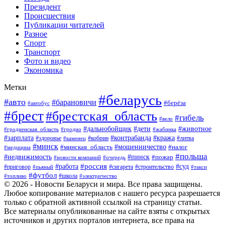
Президент
Происшествия
Публикации читателей
Разное
Спорт
Транспорт
Фото и видео
Экономика
Метки
#беларусь
#авто
#барановичи
#берёза
#автобус
#брест
#брестская_область
#гибель
#вело
#дети
#животное
#дальнобойщик
#гродненская_область
#гродно
#жабинка
#кража
#зарплата
#контрабанда
#кобрин
#литва
#здоровье
#каменец
#минск
#мошенничество
#налог
#минская_область
#медицина
#польша
#пинск
#недвижимость
#пожар
#очередь
#новости компаний
#россия
#работа
#суд
#приговор
#пьяный
#сигарета
#строительство
#такси
#футбол
#школа
#топливо
#электричество
© 2026 - Новости Беларуси и мира. Все права защищены.
Любое копирование материалов с нашего ресурса разрешается
только с обратной активной ссылкой на страницу статьи.
Все материалы опубликованные на сайте взяты с открытых
источников и других порталов интернета, все права на