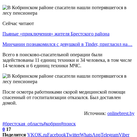
Сейчас читают
Пьяные «приключения» жителя Брестского района
Минчанин познакомился с девушкой в Tinder, пригласил на…
Всего в поисково-спасательной операции были
задействованы 11 единиц техники и 34 человека, в том числе
14 человек и 6 единиц техники МЧС.
После осмотра работниками скорой медицинской помощи
спасенный от госпитализации отказался. Был доставлен
домой.
Источник:
onlinebrest.by
#брестская_область
#кобрин
#поиск
0
17
Поделится
VK
OK.ru
Facebook
Twitter
WhatsApp
Telegram
Viber