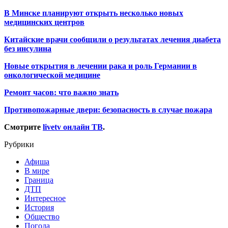
В Минске планируют открыть несколько новых
медицинских центров
Китайские врачи сообщили о результатах лечения диабета
без инсулина
Новые открытия в лечении рака и роль Германии в
онкологической медицине
Ремонт часов: что важно знать
Противопожарные двери: безопасность в случае пожара
Смотрите
livetv онлайн ТВ
.
Рубрики
Афиша
В мире
Граница
ДТП
Интересное
История
Общество
Погода