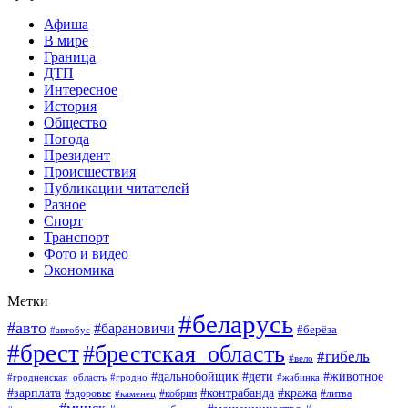
Афиша
В мире
Граница
ДТП
Интересное
История
Общество
Погода
Президент
Происшествия
Публикации читателей
Разное
Спорт
Транспорт
Фото и видео
Экономика
Метки
#беларусь
#авто
#барановичи
#берёза
#автобус
#брест
#брестская_область
#гибель
#вело
#дети
#животное
#дальнобойщик
#гродненская_область
#гродно
#жабинка
#кража
#зарплата
#контрабанда
#кобрин
#литва
#здоровье
#каменец