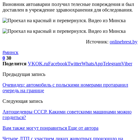
Виновник автоаварии получил телесные повреждения и был
доставлен в учреждение здравоохранения для обследования.
Источник:
onlinebrest.by
#минск
0
30
Поделится
VK
OK.ru
Facebook
Twitter
WhatsApp
Telegram
Viber
Предыдущая запись
Очевидец: автомобиль с польскими номерами протаранил
очередь на границе
Следующая запись
Автошедевры СССР. Какими советскими машинами можно
гордиться?
Вам также могут понравиться
Еще от автора
Четыре ДТП с участием диких животных произошло на