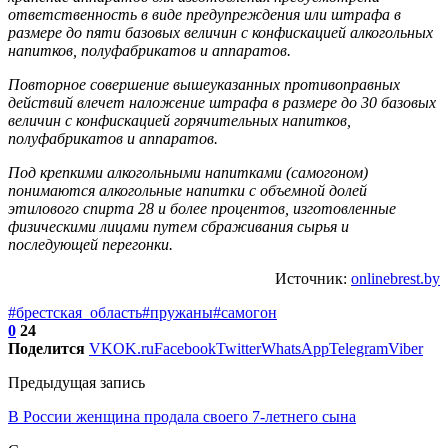
ответственность в виде предупреждения или штрафа в
размере до пяти базовых величин с конфискацией алкогольных
напитков, полуфабрикатов и аппаратов.
Повторное совершение вышеуказанных противоправных
действий влечет наложение штрафа в размере до 30 базовых
величин с конфискацией горячительных напитков,
полуфабрикатов и аппаратов.
Под крепкими алкогольными напитками (самогоном)
понимаются алкогольные напитки с объемной долей
этилового спирта 28 и более процентов, изготовленные
физическими лицами путем сбраживания сырья и
последующей перегонки.
Источник:
onlinebrest.by
#брестская_область
#пружаны
#самогон
0
24
Поделится
VK
OK.ru
Facebook
Twitter
WhatsApp
Telegram
Viber
Предыдущая запись
В России женщина продала своего 7-летнего сына