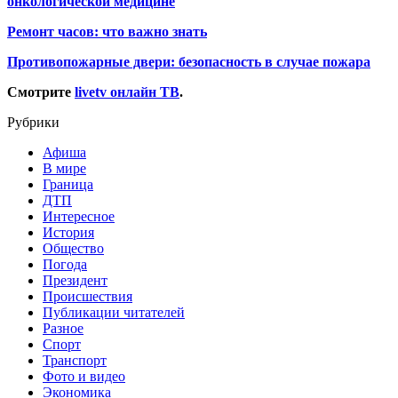
онкологической медицине
Ремонт часов: что важно знать
Противопожарные двери: безопасность в случае пожара
Смотрите
livetv онлайн ТВ
.
Рубрики
Афиша
В мире
Граница
ДТП
Интересное
История
Общество
Погода
Президент
Происшествия
Публикации читателей
Разное
Спорт
Транспорт
Фото и видео
Экономика