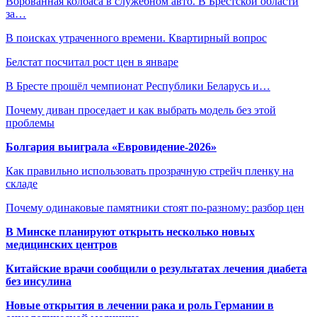
Ворованная колбаса в служебном авто. В Брестской области
за…
В поисках утраченного времени. Квартирный вопрос
Белстат посчитал рост цен в январе
В Бресте прошёл чемпионат Республики Беларусь и…
Почему диван проседает и как выбрать модель без этой
проблемы
Болгария выиграла «Евровидение-2026»
Как правильно использовать прозрачную стрейч пленку на
складе
Почему одинаковые памятники стоят по-разному: разбор цен
В Минске планируют открыть несколько новых
медицинских центров
Китайские врачи сообщили о результатах лечения диабета
без инсулина
Новые открытия в лечении рака и роль Германии в