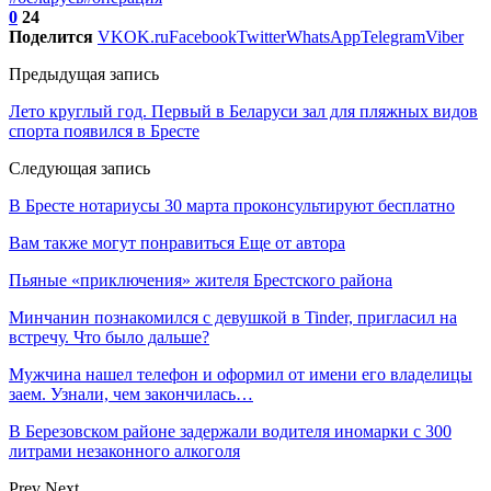
0
24
Поделится
VK
OK.ru
Facebook
Twitter
WhatsApp
Telegram
Viber
Предыдущая запись
Лето круглый год. Первый в Беларуси зал для пляжных видов
спорта появился в Бресте
Следующая запись
В Бресте нотариусы 30 марта проконсультируют бесплатно
Вам также могут понравиться
Еще от автора
Пьяные «приключения» жителя Брестского района
Минчанин познакомился с девушкой в Tinder, пригласил на
встречу. Что было дальше?
Мужчина нашел телефон и оформил от имени его владелицы
заем. Узнали, чем закончилась…
В Березовском районе задержали водителя иномарки с 300
литрами незаконного алкоголя
Prev
Next