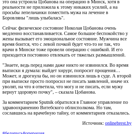
это она устроила Цобанова на операцию в Минск, хотя в
реальности не приложила к этому никаких усилий, а на
просьбы лепельчанки поместить мужа на лечение в
Боровляны "лишь улыбалась".
Сейчас физическое состояние Николая Цобанова очень
медленно восстанавливается. Самое большое беспокойство у
жены вызывает его эмоциональное состояние. Мужчина все
время боится, что с левой почкой будет что-то не так, что
врачи в Минске тоже провели операцию с ошибкой. И его
приходится постоянно отвлекать от тяжелых размышлений.
"Знаете, ведь перед нами даже никто не извинился. Во время
выписки я думала: выйдет хирург, попросит прощения…
Может, и дрогнула бы, но он извинился лишь в суде. А второй
при выписке просто попросил не писать заявлений, иначе их
уволят, на что я ответила, что могу и не писать, если мужу
вернут здоровую почку", – сказала Цобанова.
За комментарием Sputnik обратился в Главное управление по
здравоохранению Витебского облисполкома. Но там,
сославшись на врачебную тайну, от комментариев отказались.
Источник:
onlinebrest.by
#беларусь
#операция