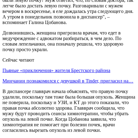
были левую почку? Муж ответил, что, по словам доктора, так
легче было достать левую почку. Разговаривали с мужем
вечером в воскресенье, я еле дождалась утра следующего дня.
А утром в понедельник позвонила в диспансер", –
вспоминает Галина Цобанова.
Дозвонившись, женщина пригрозила врачам, что едет в
медучреждение с адвокатом разбираться, в чем дело. По
словам лепельчанки, она поначалу решила, что здоровую
почку просто украли.
Сейчас читают
Пьяные «приключения» жителя Брестского района
Минчанин познакомился с девушкой в Tinder, пригласил на…
В диспансере главврач начала объяснять, что правую почку
удалили, поскольку там тоже была большая опухоль. Женщина
не поверила, поскольку и УЗИ, и КТ до этого показали, что
правая почка абсолютно здорова. Главврач сообщила, что
мужу будут проводить сеансы химиотерапии, чтобы убрать
опухоль на левой почке. Когда Цобанова заявила, что
химиотерапия не помогает при болезни почек, врачи
согласились вырезать опухоль из левой почки.