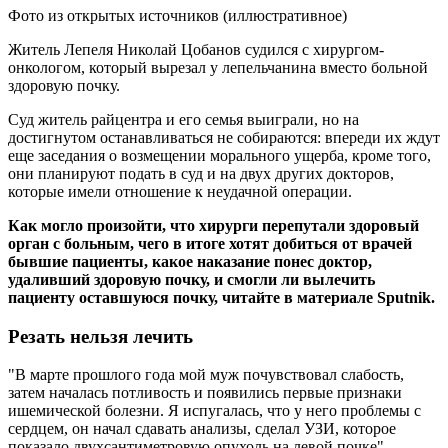
Фото из открытых источников (иллюстративное)
Житель Лепеля Николай Цобанов судился с хирургом-
онкологом, который вырезал у лепельчанина вместо больной
здоровую почку.
Суд житель райцентра и его семья выиграли, но на
достигнутом останавливаться не собираются: впереди их ждут
еще заседания о возмещении морального ущерба, кроме того,
они планируют подать в суд и на двух других докторов,
которые имели отношение к неудачной операции.
Как могло произойти, что хирурги перепутали здоровый
орган с больным, чего в итоге хотят добиться от врачей
бывшие пациенты, какое наказание понес доктор,
удаливший здоровую почку, и смогли ли вылечить
пациенту оставшуюся почку, читайте в материале Sputnik.
Резать нельзя лечить
"В марте прошлого года мой муж почувствовал слабость,
затем началась потливость и появились первые признаки
ишемической болезни. Я испугалась, что у него проблемы с
сердцем, он начал сдавать анализы, сделал УЗИ, которое
показало двухсантиметровую опухоль на левой почке", –