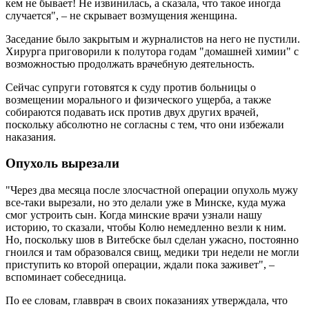
кем не бывает! Не извинилась, а сказала, что такое иногда
случается", – не скрывает возмущения женщина.
Заседание было закрытым и журналистов на него не пустили.
Хирурга приговорили к полутора годам "домашней химии" с
возможностью продолжать врачебную деятельность.
Сейчас супруги готовятся к суду против больницы о
возмещении морального и физического ущерба, а также
собираются подавать иск против двух других врачей,
поскольку абсолютно не согласны с тем, что они избежали
наказания.
Опухоль вырезали
"Через два месяца после злосчастной операции опухоль мужу
все-таки вырезали, но это делали уже в Минске, куда мужа
смог устроить сын. Когда минские врачи узнали нашу
историю, то сказали, чтобы Колю немедленно везли к ним.
Но, поскольку шов в Витебске был сделан ужасно, постоянно
гноился и там образовался свищ, медики три недели не могли
приступить ко второй операции, ждали пока заживет", –
вспоминает собеседница.
По ее словам, главврач в своих показаниях утверждала, что