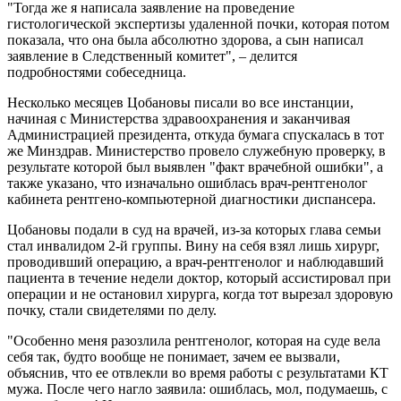
"Тогда же я написала заявление на проведение
гистологической экспертизы удаленной почки, которая потом
показала, что она была абсолютно здорова, а сын написал
заявление в Следственный комитет", – делится
подробностями собеседница.
Несколько месяцев Цобановы писали во все инстанции,
начиная с Министерства здравоохранения и заканчивая
Администрацией президента, откуда бумага спускалась в тот
же Минздрав. Министерство провело служебную проверку, в
результате которой был выявлен "факт врачебной ошибки", а
также указано, что изначально ошиблась врач-рентгенолог
кабинета рентгено-компьютерной диагностики диспансера.
Цобановы подали в суд на врачей, из-за которых глава семьи
стал инвалидом 2-й группы. Вину на себя взял лишь хирург,
проводивший операцию, а врач-рентгенолог и наблюдавший
пациента в течение недели доктор, который ассистировал при
операции и не остановил хирурга, когда тот вырезал здоровую
почку, стали свидетелями по делу.
"Особенно меня разозлила рентгенолог, которая на суде вела
себя так, будто вообще не понимает, зачем ее вызвали,
объяснив, что ее отвлекли во время работы с результатами КТ
мужа. После чего нагло заявила: ошиблась, мол, подумаешь, с