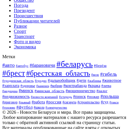
Общество
Погода
Президент
Происшествия
Публикации читателей
Разное
Спорт
Транспорт
Фото и видео
Экономика
Метки
#беларусь
#авто
#барановичи
#берёза
#автобус
#брест
#брестская_область
#гибель
#вело
#дети
#животное
#дальнобойщик
#гродненская_область
#гродно
#жабинка
#кража
#зарплата
#контрабанда
#кобрин
#литва
#здоровье
#каменец
#минск
#мошенничество
#налог
#минская_область
#медицина
#польша
#пинск
#недвижимость
#пожар
#очередь
#новости компаний
#россия
#работа
#суд
#приговор
#пьяный
#сигарета
#строительство
#такси
#футбол
#школа
#топливо
#электричество
© 2026 - Новости Беларуси и мира. Все права защищены.
Любое копирование материалов с нашего ресурса разрешается
только с обратной активной ссылкой на страницу статьи.
Все материалы опубликованные на сайте взяты с открытых