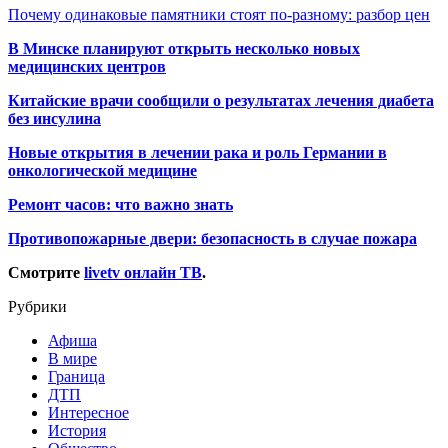
Почему одинаковые памятники стоят по-разному: разбор цен
В Минске планируют открыть несколько новых
медицинских центров
Китайские врачи сообщили о результатах лечения диабета
без инсулина
Новые открытия в лечении рака и роль Германии в
онкологической медицине
Ремонт часов: что важно знать
Противопожарные двери: безопасность в случае пожара
Смотрите
livetv онлайн ТВ
.
Рубрики
Афиша
В мире
Граница
ДТП
Интересное
История