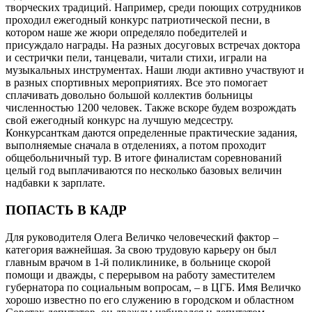
творческих традиций. Например, среди поющих сотрудников
проходил ежегодный конкурс патриотической песни, в
котором наше же жюри определяло победителей и
присуждало награды. На разных досуговых встречах доктора
и сестрички пели, танцевали, читали стихи, играли на
музыкальных инструментах. Наши люди активно участвуют и
в разных спортивных мероприятиях. Все это помогает
сплачивать довольно большой коллектив больницы
численностью 1200 человек. Также вскоре будем возрождать
свой ежегодный конкурс на лучшую медсестру.
Конкурсанткам даются определенные практические задания,
выполняемые сначала в отделениях, а потом проходит
общебольничный тур. В итоге финалистам соревнований
целый год выплачиваются по несколько базовых величин
надбавки к зарплате.
ПОПАСТЬ В КАДР
Для руководителя Олега Величко человеческий фактор –
категория важнейшая. За свою трудовую карьеру он был
главным врачом в 1-й поликлинике, в больнице скорой
помощи и дважды, с перерывом на работу заместителем
губернатора по социальным вопросам, – в ЦГБ. Имя Величко
хорошо известно по его служению в городском и областном