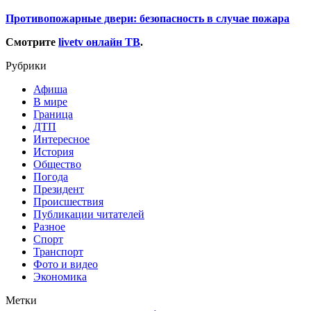
Противопожарные двери: безопасность в случае пожара
Смотрите
livetv онлайн ТВ
.
Рубрики
Афиша
В мире
Граница
ДТП
Интересное
История
Общество
Погода
Президент
Происшествия
Публикации читателей
Разное
Спорт
Транспорт
Фото и видео
Экономика
Метки