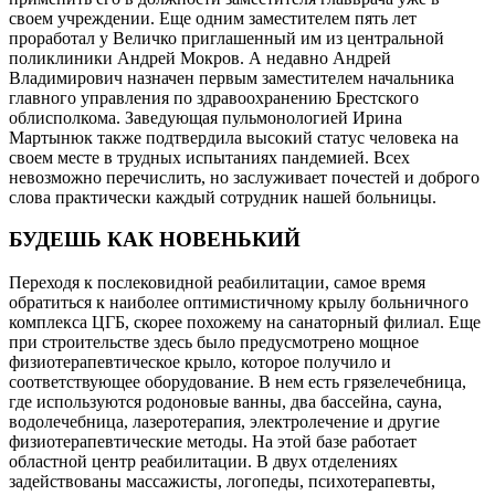
своем учреждении. Еще одним заместителем пять лет
проработал у Величко приглашенный им из центральной
поликлиники Андрей Мокров. А недавно Андрей
Владимирович назначен первым заместителем начальника
главного управления по здравоохранению Брестского
облисполкома. Заведующая пульмонологией Ирина
Мартынюк также подтвердила высокий статус человека на
своем месте в трудных испытаниях пандемией. Всех
невозможно перечислить, но заслуживает почестей и доброго
слова практически каждый сотрудник нашей больницы.
БУДЕШЬ КАК НОВЕНЬКИЙ
Переходя к послековидной реабилитации, самое время
обратиться к наиболее оптимистичному крылу больничного
комплекса ЦГБ, скорее похожему на санаторный филиал. Еще
при строительстве здесь было предусмотрено мощное
физиотерапевтическое крыло, которое получило и
соответствующее оборудование. В нем есть грязелечебница,
где используются родоновые ванны, два бассейна, сауна,
водолечебница, лазеротерапия, электролечение и другие
физиотерапевтические методы. На этой базе работает
областной центр реабилитации. В двух отделениях
задействованы массажисты, логопеды, психотерапевты,