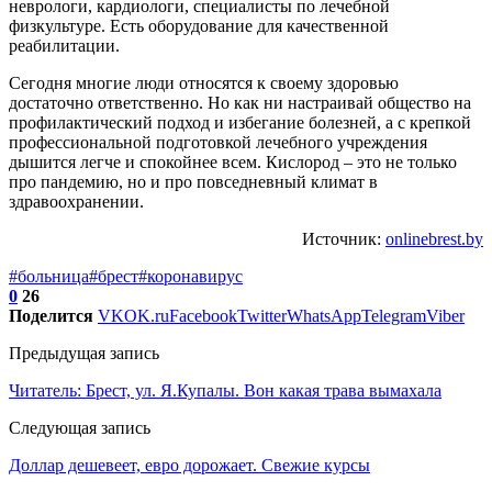
неврологи, кардиологи, специалисты по лечебной
физкультуре. Есть оборудование для качественной
реабилитации.
Сегодня многие люди относятся к своему здоровью
достаточно ответственно. Но как ни настраивай общество на
профилактический подход и избегание болезней, а с крепкой
профессиональной подготовкой лечебного учреждения
дышится легче и спокойнее всем. Кислород – это не только
про пандемию, но и про повседневный климат в
здравоохранении.
Источник:
onlinebrest.by
#больница
#брест
#коронавирус
0
26
Поделится
VK
OK.ru
Facebook
Twitter
WhatsApp
Telegram
Viber
Предыдущая запись
Читатель: Брест, ул. Я.Купалы. Вон какая трава вымахала
Следующая запись
Доллар дешевеет, евро дорожает. Свежие курсы