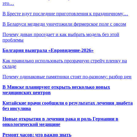
это…
В Бресте идут последние приготовления к праздничному…
В Беларуси медведи уничтожили фермерское поле с овсом
Почему диван проседает и как выбрать модель без этой
проблемы
Болгария выиграла «Евровидение-2026»
Как правильно использовать прозрачную стрейч пленку на
складе
Почему одинаковые памятники стоят по-разному: разбор цен
В Минске планируют открыть несколько новых
медицинских центров
Китайские врачи сообщили о результатах лечения диабета
без инсулина
Новые открытия в лечении рака и роль Германии в
онкологической медицине
Ремонт часов: что важно знать