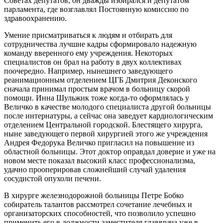
Советах депутатов, он дважды избирался и депутатом
парламента, где возглавлял Постоянную комиссию по
здравоохранению.
Умение присматриваться к людям и отбирать для
сотрудничества лучшие кадры сформировало надежную
команду вверенного ему учреждения. Некоторых
специалистов он брал на работу в двух коллективах
поочередно. Например, нынешнего заведующего
реанимационным отделением ЦГБ Дмитрия Деконского
сначала принимал простым врачом в больницу скорой
помощи. Инна Шульжик тоже когда-то оформлялась у
Величко в качестве молодого специалиста другой больницы
после интернатуры, а сейчас она заведует кардиологическим
отделением Центральной городской. Блестящего хирурга,
ныне заведующего первой хирургией этого же учреждения
Андрея Федорука Величко пригласил на повышение из
областной больницы. Этот доктор оправдал доверие и уже на
новом месте показал высокий класс профессионализма,
удачно прооперировав сложнейший случай удаления
сосудистой опухоли печени.
В хирурге железнодорожной больницы Петре Бобко
собиратель талантов рассмотрел сочетание лечебных и
организаторских способностей, что позволило успешно
применить его в должности заместителя главврача уже в