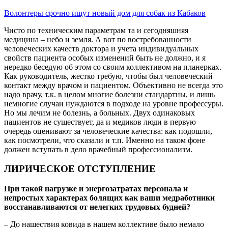
Волонтеры срочно ищут новый дом для собак из Кабаков
Чисто по техническим параметрам та и сегодняшняя
медицина – небо и земля. А вот по востребованности
человеческих качеств доктора и учета индивидуальных
свойств пациента особых изменений быть не должно, и я
нередко беседую об этом со своим коллективом на планерках.
Как руководитель, жестко требую, чтобы был человеческий
контакт между врачом и пациентом. Объективно не всегда это
надо врачу, т.к. в целом многие болезни стандартны, и лишь
немногие случаи нуждаются в подходе на уровне профессуры.
Но мы лечим не болезнь, а больных. Двух одинаковых
пациентов не существует, да и медиков люди в первую
очередь оценивают за человеческие качества: как подошли,
как посмотрели, что сказали и т.п. Именно на таком фоне
должен вступать в дело врачебный профессионализм.
ЛИРИЧЕСКОЕ ОТСТУПЛЕНИЕ
При такой нагрузке и энергозатратах персонала и
непростых характерах болящих как ваши медработники
восстанавливаются от нелегких трудовых будней?
– До нашествия ковида в нашем коллективе было немало