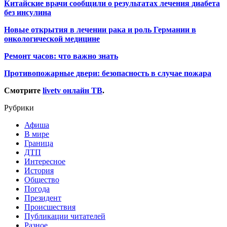
Китайские врачи сообщили о результатах лечения диабета
без инсулина
Новые открытия в лечении рака и роль Германии в
онкологической медицине
Ремонт часов: что важно знать
Противопожарные двери: безопасность в случае пожара
Смотрите
livetv онлайн ТВ
.
Рубрики
Афиша
В мире
Граница
ДТП
Интересное
История
Общество
Погода
Президент
Происшествия
Публикации читателей
Разное