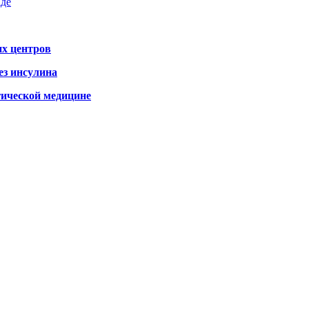
аде
х центров
ез инсулина
гической медицине