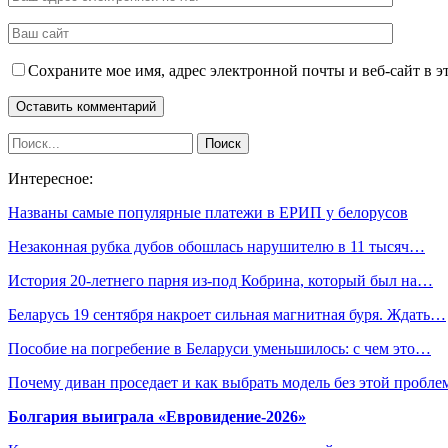
Сохраните мое имя, адрес электронной почты и веб-сайт в э
Интересное:
Названы самые популярные платежи в ЕРИП у белорусов
Незаконная рубка дубов обошлась нарушителю в 11 тысяч…
История 20-летнего парня из-под Кобрина, который был на…
Беларусь 19 сентября накроет сильная магнитная буря. Ждать…
Пособие на погребение в Беларуси уменьшилось: с чем это…
Почему диван проседает и как выбрать модель без этой пробл
Болгария выиграла «Евровидение-2026»