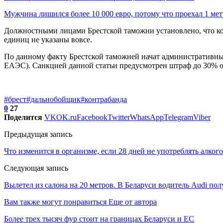
Мужчина лишился более 10 000 евро, потому что проехал 1 м
Должностными лицами Брестской таможни установлено, что коли
единиц не указаны вовсе.
По данному факту Брестской таможней начат административный
ЕАЭС). Санкцией данной статьи предусмотрен штраф до 30% о
#брест
#дальнобойщик
#контрабанда
0
27
Поделится
VK
OK.ru
Facebook
Twitter
WhatsApp
Telegram
Viber
Предыдущая запись
Что изменится в организме, если 28 дней не употреблять алког
Следующая запись
Вылетел из салона на 20 метров. В Беларуси водитель Audi пол
Вам также могут понравиться
Еще от автора
Более трех тысяч фур стоит на границах Беларуси и ЕС