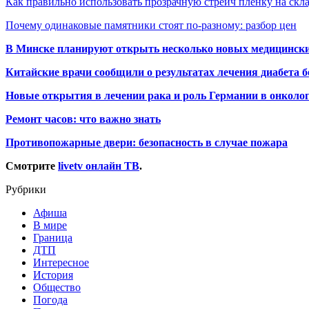
Как правильно использовать прозрачную стрейч пленку на скл
Почему одинаковые памятники стоят по-разному: разбор цен
В Минске планируют открыть несколько новых медицински
Китайские врачи сообщили о результатах лечения диабета б
Новые открытия в лечении рака и роль Германии в онколо
Ремонт часов: что важно знать
Противопожарные двери: безопасность в случае пожара
Смотрите
livetv онлайн ТВ
.
Рубрики
Афиша
В мире
Граница
ДТП
Интересное
История
Общество
Погода