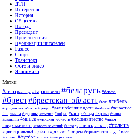
ДТП
Интересное
История
Общество
Погода
Президент
Происшествия
Публикации читателей
Разное
Спорт
Транспорт
Фото и видео
Экономика
Метки
#беларусь
#авто
#барановичи
#берёза
#автобус
#брест
#брестская_область
#гибель
#вело
#дети
#животное
#дальнобойщик
#гродненская_область
#гродно
#жабинка
#кража
#зарплата
#контрабанда
#кобрин
#литва
#здоровье
#каменец
#минск
#мошенничество
#налог
#минская_область
#медицина
#польша
#пинск
#недвижимость
#пожар
#очередь
#новости компаний
#россия
#работа
#суд
#приговор
#пьяный
#сигарета
#строительство
#такси
#футбол
#школа
#топливо
#электричество