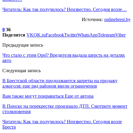
Читатель: Как так получилось? Неизвестно. Сегодня возле…
Источник:
onlinebrest.by
0
36
Поделится
VK
OK.ru
Facebook
Twitter
WhatsApp
Telegram
Viber
Предыдущая запись
Что стало с этим Opel? Вредителя выдала шерсть на деталях
авто
Следующая запись
В Брестской области продолжаются запреты на продажу
алкоголя: еще ряд районов ввели ограничения
Вам также могут понравиться
Еще от автора
В Пинске на перекрестке произошло ДТП. Смотрите момент
столкновения
Читатель: Как так получилось? Неизвестно. Сегодня возле
Бреста