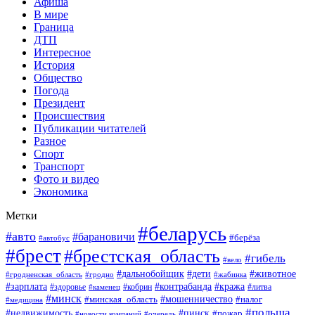
Афиша
В мире
Граница
ДТП
Интересное
История
Общество
Погода
Президент
Происшествия
Публикации читателей
Разное
Спорт
Транспорт
Фото и видео
Экономика
Метки
#беларусь
#авто
#барановичи
#берёза
#автобус
#брест
#брестская_область
#гибель
#вело
#дети
#животное
#дальнобойщик
#гродненская_область
#гродно
#жабинка
#кража
#зарплата
#контрабанда
#кобрин
#литва
#здоровье
#каменец
#минск
#мошенничество
#налог
#минская_область
#медицина
#польша
#пинск
#недвижимость
#пожар
#очередь
#новости компаний