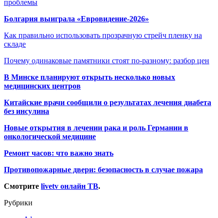
проблемы
Болгария выиграла «Евровидение-2026»
Как правильно использовать прозрачную стрейч пленку на
складе
Почему одинаковые памятники стоят по-разному: разбор цен
В Минске планируют открыть несколько новых
медицинских центров
Китайские врачи сообщили о результатах лечения диабета
без инсулина
Новые открытия в лечении рака и роль Германии в
онкологической медицине
Ремонт часов: что важно знать
Противопожарные двери: безопасность в случае пожара
Смотрите
livetv онлайн ТВ
.
Рубрики