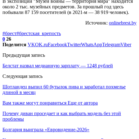
В экспозиции "Музей войны — территория мира" находится
около 2 тыс. музейных предметов. За прошлый год здесь
побывали 87 159 посетителей (в 2021-м — 38 919 человек).
Источник:
onlinebrest.by
#брест
#брестская_крепость
0
26
Поделится
VK
OK.ru
Facebook
Twitter
WhatsApp
Telegram
Viber
Предыдущая запись
Белстат назвал медианную зарплату — 1248 рублей
Следующая запись
Шотландец выпил 60 бутылок пива и заработал похмелье
длиной в месяц
Вам также могут понравиться
Еще от автора
Почему диван проседает и как выбрать модель без этой
проблемы
Болгария выиграла «Евровидение-2026»