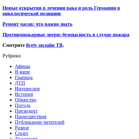
Новые открытия в лечении рака и роль Германии в
онкологической медицине
Ремонт часов: что важно знать
Противопожарные двери: безопасность в случае пожара
Смотрите
livetv онлайн ТВ
.
Рубрики
Афиша
В мире
Граница
ДТП
Интересное
История
Общество
Погода
Президент
Происшествия
Публикации читателей
Разное
Спорт
Транспорт