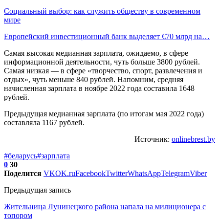
Социальный выбор: как служить обществу в современном
мире
Европейский инвестиционный банк выделяет €70 млрд на…
Самая высокая медианная зарплата, ожидаемо, в сфере
информационной деятельности, чуть больше 3800 рублей.
Самая низкая — в сфере «творчество, спорт, развлечения и
отдых», чуть меньше 840 рублей. Напомним, средняя
начисленная зарплата в ноябре 2022 года составила 1648
рублей.
Предыдущая медианная зарплата (по итогам мая 2022 года)
составляла 1167 рублей.
Источник:
onlinebrest.by
#беларусь
#зарплата
0
30
Поделится
VK
OK.ru
Facebook
Twitter
WhatsApp
Telegram
Viber
Предыдущая запись
Жительница Лунинецкого района напала на милиционера с
топором