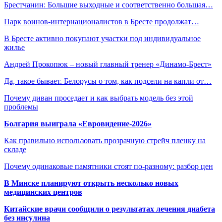
Брестчанин: Большие выходные и соответственно большая…
Парк воинов-интернационалистов в Бресте продолжат…
В Бресте активно покупают участки под индивидуальное
жилье
Андрей Прокопюк – новый главный тренер «Динамо-Брест»
Да, такое бывает. Белорусы о том, как подсели на капли от…
Почему диван проседает и как выбрать модель без этой
проблемы
Болгария выиграла «Евровидение-2026»
Как правильно использовать прозрачную стрейч пленку на
складе
Почему одинаковые памятники стоят по-разному: разбор цен
В Минске планируют открыть несколько новых
медицинских центров
Китайские врачи сообщили о результатах лечения диабета
без инсулина