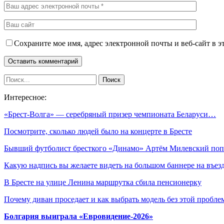
Сохраните мое имя, адрес электронной почты и веб-сайт в э
Интересное:
«Брест-Волга» — серебряный призер чемпионата Беларуси…
Посмотрите, сколько людей было на концерте в Бресте
Бывший футболист бресткого «Динамо» Артём Милевский по
Какую надпись вы желаете видеть на большом баннере на въе
В Бресте на улице Ленина маршрутка сбила пенсионерку
Почему диван проседает и как выбрать модель без этой пробл
Болгария выиграла «Евровидение-2026»