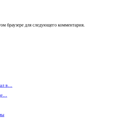
том браузере для следующего комментария.
пал в…
зде…
емы