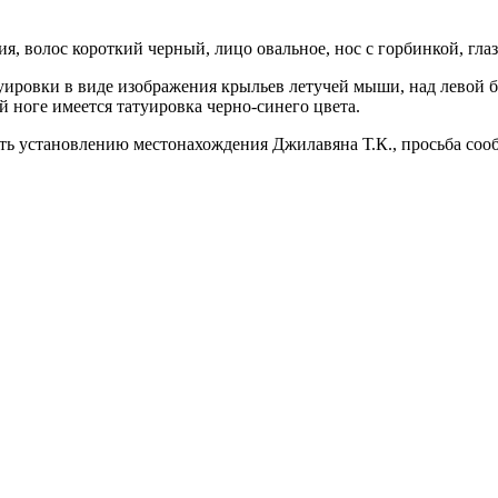
ния, волос короткий черный, лицо овальное, нос с горбинкой, г
уировки в виде изображения крыльев летучей мыши, над левой 
ой ноге имеется татуировка черно-синего цвета.
ать установлению местонахождения Джилавяна Т.К., просьба со