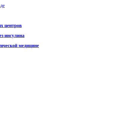
аде
х центров
ез инсулина
гической медицине