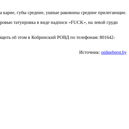
лаза карие, губы средние, ушные раковины средние прилегающие.
бровью татуировка в виде надписи «FUCK», на левой груди
общить об этом в Кобринский РОВД по телефонам: 801642-
Источник:
onlinebrest.by