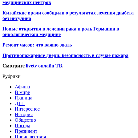
медицинских центров
Китайские врачи сообщили о результатах лечения диабета
без инсулина
Новые открытия в лечении рака и роль Германии в
онкологической медицине
Ремонт часов: что важно знать
Противопожарные двери: безопасность в случае пожара
Смотрите
livetv онлайн ТВ
.
Рубрики
Афиша
В мире
Граница
ДТП
Интересное
История
Общество
Погода
Президент
Происшествия