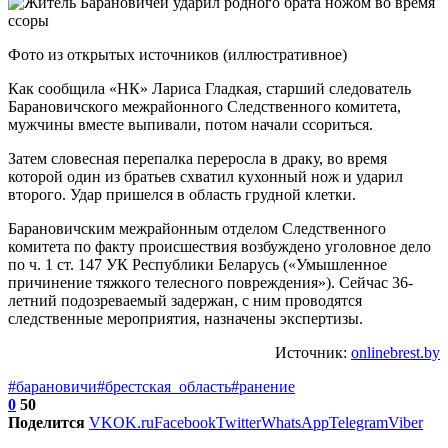
Фото из открытых источников (иллюстративное)
Как сообщила «НК» Лариса Гладкая, старший следователь
Барановичского межрайонного Следственного комитета,
мужчины вместе выпивали, потом начали ссориться.
Затем словесная перепалка переросла в драку, во время
которой один из братьев схватил кухонный нож и ударил
второго. Удар пришелся в область грудной клетки.
Барановичским межрайонным отделом Следственного
комитета по факту происшествия возбуждено уголовное дело
по ч. 1 ст. 147 УК Республики Беларусь («Умышленное
причинение тяжкого телесного повреждения»). Сейчас 36-
летний подозреваемый задержан, с ним проводятся
следственные мероприятия, назначены экспертизы.
Источник:
onlinebrest.by
#барановичи
#брестская_область
#ранение
0
50
Поделится
VK
OK.ru
Facebook
Twitter
WhatsApp
Telegram
Viber