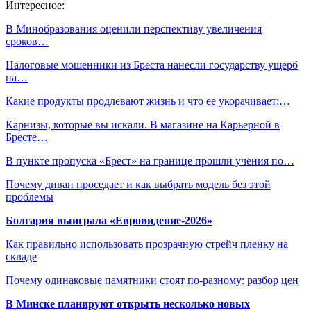
Интересное:
В Минобразования оценили перспективу увеличения
сроков…
Налоговые мошенники из Бреста нанесли государству ущерб
на…
Какие продукты продлевают жизнь и что ее укорачивает:…
Карнизы, которые вы искали. В магазине на Карьерной в
Бресте…
В пункте пропуска «Брест» на границе прошли учения по…
Почему диван проседает и как выбрать модель без этой
проблемы
Болгария выиграла «Евровидение-2026»
Как правильно использовать прозрачную стрейч пленку на
складе
Почему одинаковые памятники стоят по-разному: разбор цен
В Минске планируют открыть несколько новых