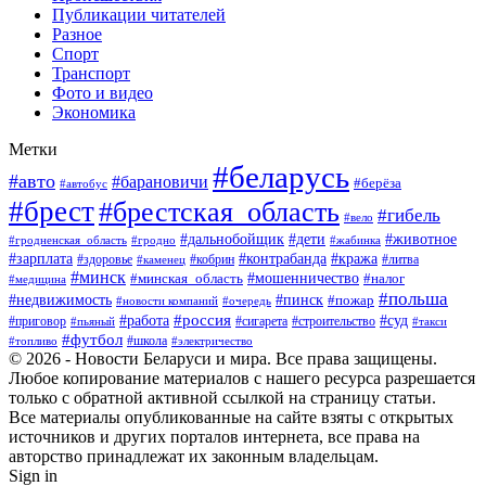
Публикации читателей
Разное
Спорт
Транспорт
Фото и видео
Экономика
Метки
#беларусь
#авто
#барановичи
#берёза
#автобус
#брест
#брестская_область
#гибель
#вело
#дети
#животное
#дальнобойщик
#гродненская_область
#гродно
#жабинка
#кража
#зарплата
#контрабанда
#кобрин
#литва
#здоровье
#каменец
#минск
#мошенничество
#налог
#минская_область
#медицина
#польша
#пинск
#недвижимость
#пожар
#очередь
#новости компаний
#россия
#работа
#суд
#приговор
#пьяный
#сигарета
#строительство
#такси
#футбол
#школа
#топливо
#электричество
© 2026 - Новости Беларуси и мира. Все права защищены.
Любое копирование материалов с нашего ресурса разрешается
только с обратной активной ссылкой на страницу статьи.
Все материалы опубликованные на сайте взяты с открытых
источников и других порталов интернета, все права на
авторство принадлежат их законным владельцам.
Sign in