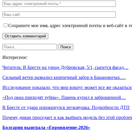
Сохраните мое имя, адрес электронной почты и веб-сайт в э
Интересное:
Читатель: В Бресте на улице Дубровская, 5/1, сыпется фасад…
Сильный ветер развалил кирпичный забор в Барановичах.…
Исследование показало, что мир вокруг может все же оказатьс
«Под окна приходят зубры». Парень купил в заброшенной…
В Бресте от удара опрокинулся легковушка. Подробности ДТП
Почему диван проседает и как выбрать модель без этой пробл
Болгария выиграла «Евровидение-2026»