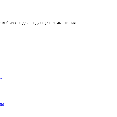
том браузере для следующего комментария.
я…
емы