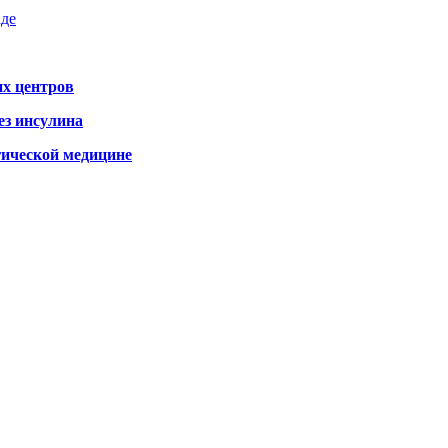
аде
х центров
ез инсулина
гической медицине