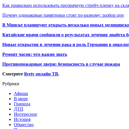
Как правильно использовать прозрачную стрейч пленку на скл
Почему одинаковые памятники стоят по-разному: разбор цен
В Минске планируют открыть несколько новых медицински
Китайские врачи сообщили о результатах лечения диабета б
Новые открытия в лечении рака и роль Германии в онколо
Ремонт часов: что важно знать
Противопожарные двери: безопасность в случае пожара
Смотрите
livetv онлайн ТВ
.
Рубрики
Афиша
В мире
Граница
ДТП
Интересное
История
Общество