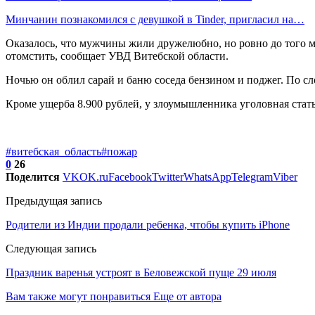
Минчанин познакомился с девушкой в Tinder, пригласил на…
Оказалось, что мужчины жили дружелюбно, но ровно до того м
отомстить, сообщает УВД Витебской области.
Ночью он облил сарай и баню соседа бензином и поджег. По сл
Кроме ущерба 8.900 рублей, у злоумышленника уголовная стать
#витебская_область
#пожар
0
26
Поделится
VK
OK.ru
Facebook
Twitter
WhatsApp
Telegram
Viber
Предыдущая запись
Родители из Индии продали ребенка, чтобы купить iPhone
Следующая запись
Праздник варенья устроят в Беловежской пуще 29 июля
Вам также могут понравиться
Еще от автора