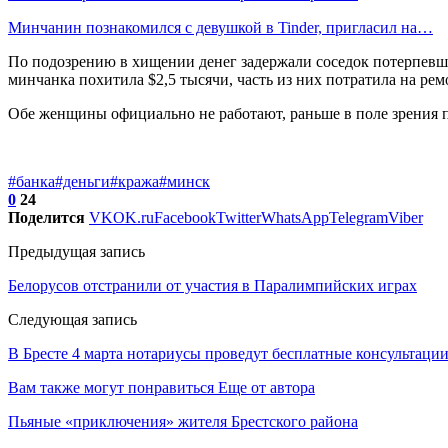
Минчанин познакомился с девушкой в Tinder, пригласил на…
По подозрению в хищении денег задержали соседок потерпевше
минчанка похитила $2,5 тысячи, часть из них потратила на рем
Обе женщины официально не работают, раньше в поле зрения п
#банка
#деньги
#кража
#минск
0
24
Поделится
VK
OK.ru
Facebook
Twitter
WhatsApp
Telegram
Viber
Предыдущая запись
Белорусов отстранили от участия в Паралимпийских играх
Следующая запись
В Бресте 4 марта нотариусы проведут бесплатные консультаци
Вам также могут понравиться
Еще от автора
Пьяные «приключения» жителя Брестского района