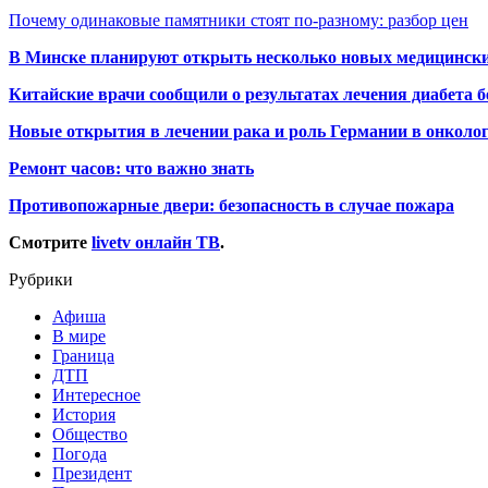
Почему одинаковые памятники стоят по-разному: разбор цен
В Минске планируют открыть несколько новых медицински
Китайские врачи сообщили о результатах лечения диабета б
Новые открытия в лечении рака и роль Германии в онколо
Ремонт часов: что важно знать
Противопожарные двери: безопасность в случае пожара
Смотрите
livetv онлайн ТВ
.
Рубрики
Афиша
В мире
Граница
ДТП
Интересное
История
Общество
Погода
Президент