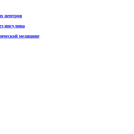
х центров
ез инсулина
гической медицине