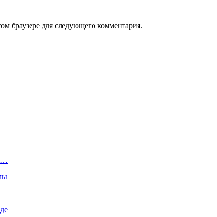
том браузере для следующего комментария.
го…
емы
аде