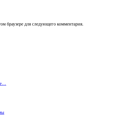
том браузере для следующего комментария.
ые…
емы