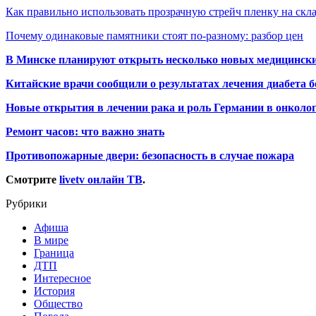
Как правильно использовать прозрачную стрейч пленку на скл
Почему одинаковые памятники стоят по-разному: разбор цен
В Минске планируют открыть несколько новых медицински
Китайские врачи сообщили о результатах лечения диабета б
Новые открытия в лечении рака и роль Германии в онколо
Ремонт часов: что важно знать
Противопожарные двери: безопасность в случае пожара
Смотрите
livetv онлайн ТВ
.
Рубрики
Афиша
В мире
Граница
ДТП
Интересное
История
Общество