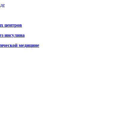
аде
х центров
ез инсулина
гической медицине