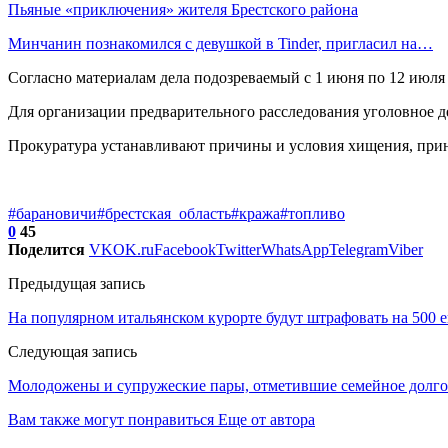
Пьяные «приключения» жителя Брестского района
Минчанин познакомился с девушкой в Tinder, пригласил на…
Согласно материалам дела подозреваемый с 1 июня по 12 июля
Для организации предварительного расследования уголовное 
Прокуратура устанавливают причины и условия хищения, при
#барановичи
#брестская_область
#кража
#топливо
0
45
Поделится
VK
OK.ru
Facebook
Twitter
WhatsApp
Telegram
Viber
Предыдущая запись
На популярном итальянском курорте будут штрафовать на 500 е
Следующая запись
Молодожены и супружеские пары, отметившие семейное долгол
Вам также могут понравиться
Еще от автора