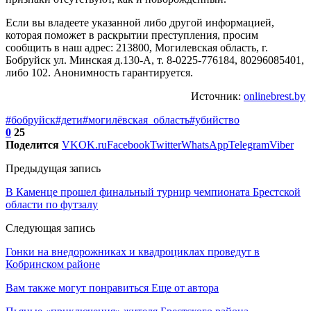
Если вы владеете указанной либо другой информацией,
которая поможет в раскрытии преступления, просим
сообщить в наш адрес: 213800, Могилевская область, г.
Бобруйск ул. Минская д.130-А, т. 8-0225-776184, 80296085401,
либо 102. Анонимность гарантируется.
Источник:
onlinebrest.by
#бобруйск
#дети
#могилёвская_область
#убийство
0
25
Поделится
VK
OK.ru
Facebook
Twitter
WhatsApp
Telegram
Viber
Предыдущая запись
В Каменце прошел финальный турнир чемпионата Брестской
области по футзалу
Следующая запись
Гонки на внедорожниках и квадроциклах проведут в
Кобринском районе
Вам также могут понравиться
Еще от автора