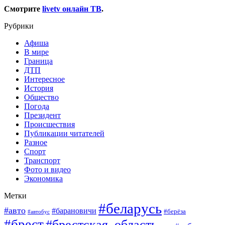
Смотрите
livetv онлайн ТВ
.
Рубрики
Афиша
В мире
Граница
ДТП
Интересное
История
Общество
Погода
Президент
Происшествия
Публикации читателей
Разное
Спорт
Транспорт
Фото и видео
Экономика
Метки
#беларусь
#авто
#барановичи
#берёза
#автобус
#брест
#брестская_область