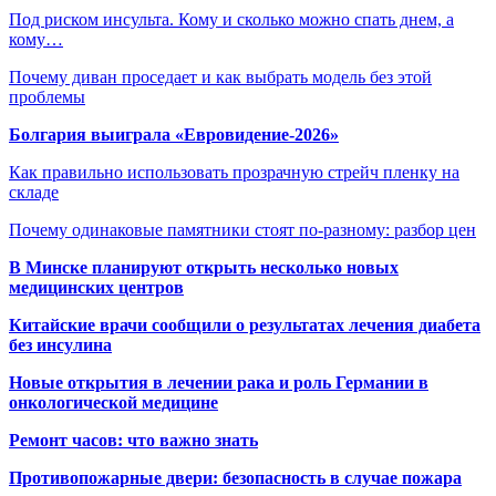
Под риском инсульта. Кому и сколько можно спать днем, а
кому…
Почему диван проседает и как выбрать модель без этой
проблемы
Болгария выиграла «Евровидение-2026»
Как правильно использовать прозрачную стрейч пленку на
складе
Почему одинаковые памятники стоят по-разному: разбор цен
В Минске планируют открыть несколько новых
медицинских центров
Китайские врачи сообщили о результатах лечения диабета
без инсулина
Новые открытия в лечении рака и роль Германии в
онкологической медицине
Ремонт часов: что важно знать
Противопожарные двери: безопасность в случае пожара