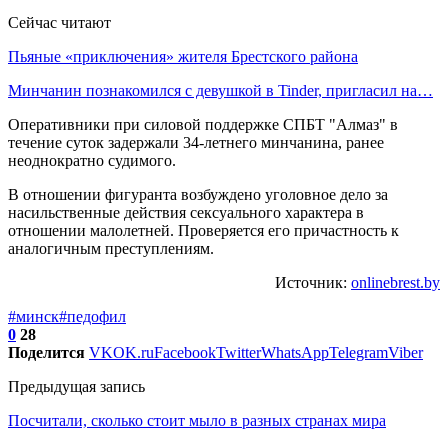
Сейчас читают
Пьяные «приключения» жителя Брестского района
Минчанин познакомился с девушкой в Tinder, пригласил на…
Оперативники при силовой поддержке СПБТ "Алмаз" в
течение суток задержали 34-летнего минчанина, ранее
неоднократно судимого.
В отношении фигуранта возбуждено уголовное дело за
насильственные действия сексуального характера в
отношении малолетней. Проверяется его причастность к
аналогичным преступлениям.
Источник:
onlinebrest.by
#минск
#педофил
0
28
Поделится
VK
OK.ru
Facebook
Twitter
WhatsApp
Telegram
Viber
Предыдущая запись
Посчитали, сколько стоит мыло в разных странах мира