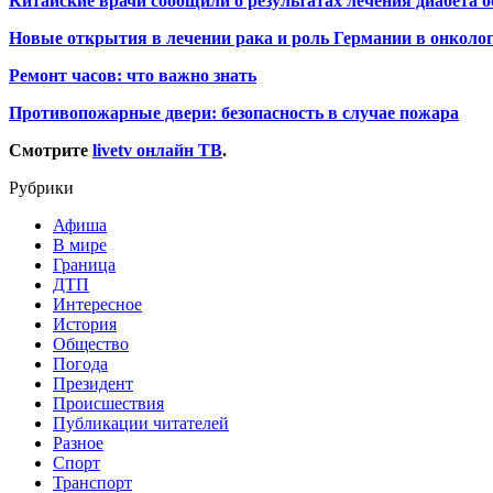
Китайские врачи сообщили о результатах лечения диабета б
Новые открытия в лечении рака и роль Германии в онколо
Ремонт часов: что важно знать
Противопожарные двери: безопасность в случае пожара
Смотрите
livetv онлайн ТВ
.
Рубрики
Афиша
В мире
Граница
ДТП
Интересное
История
Общество
Погода
Президент
Происшествия
Публикации читателей
Разное
Спорт
Транспорт