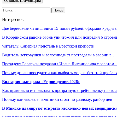
Интересное:
Две березовчанки лишились 15 тысяч рублей, оформив креди
В Кобринском районе огонь уничтожил или повредил 6 строе
Читатель: Сапёрная пристань в Брестской крепости
Водитель легковушки и велосипедист пострадали в аварии в…
Президент Беларуси поздравил Ивана Литвиновича с золотом
Почему диван проседает и как выбрать модель без этой пробл
Болгария выиграла «Евровидение-2026»
Как правильно использовать прозрачную стрейч пленку на скл
Почему одинаковые памятники стоят по-разному: разбор цен
В Минске планируют открыть несколько новых медицински