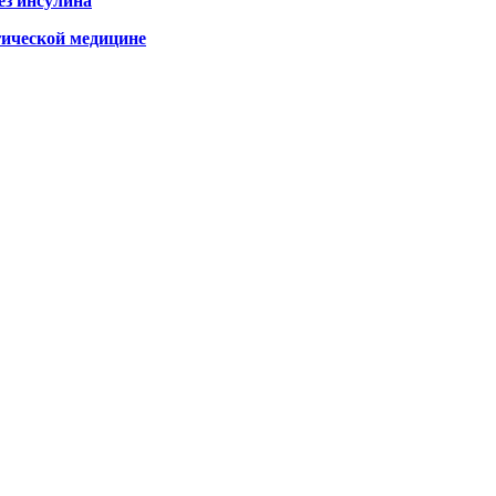
ез инсулина
гической медицине