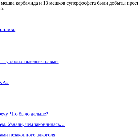
 мешка карбамида и 13 мешков суперфосфата были добыты престу
ей.
топливо
 — у обоих тяжелые травмы
NKA»
речу. Что было дальше?
ем. Узнали, чем закончилась…
рами незаконного алкоголя