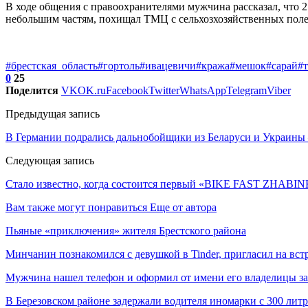
В ходе общения с правоохранителями мужчина рассказал, что 2
небольшим частям, похищал ТМЦ с сельхозхозяйственных пол
#брестская_область
#гортоль
#ивацевичи
#кража
#мешок
#сарай
#
0
25
Поделится
VK
OK.ru
Facebook
Twitter
WhatsApp
Telegram
Viber
Предыдущая запись
В Германии подрались дальнобойщики из Беларуси и Украины
Следующая запись
Стало известно, когда состоится первый «BIKE FAST ZHABI
Вам также могут понравиться
Еще от автора
Пьяные «приключения» жителя Брестского района
Минчанин познакомился с девушкой в Tinder, пригласил на вст
Мужчина нашел телефон и оформил от имени его владелицы за
В Березовском районе задержали водителя иномарки с 300 лит