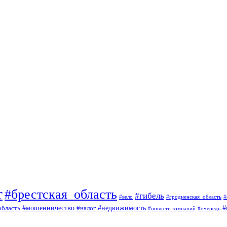
т
#брестская_область
#гибель
#вело
#гродненская_область
#
#
#мошенничество
#налог
#недвижимость
область
#очередь
#новости компаний