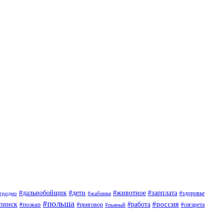
#дети
#животное
#дальнобойщик
#зарплата
гродно
#жабинка
#здоровье
#польша
#россия
пинск
#пожар
#работа
#приговор
#пьяный
#сигарета