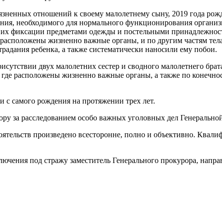
зненных отношений к своему малолетнему сыну, 2019 года рожд
ния, необходимого для нормального функционирования организм
 их фиксации предметами одежды и постельными принадлежностя
е расположены жизненно важные органы, и по другим частям те
адания ребенка, а также систематически наносили ему побои.
присутствии двух малолетних сестер и сводного малолетнего бра
 где расположены жизненно важные органы, а также по конечнос
 с самого рождения на протяжении трех лет.
зору за расследованием особо важных уголовных дел Генерально
тоятельств произведено всесторонне, полно и объективно. Квал
чения под стражу заместитель Генерального прокурора, направл