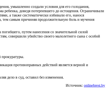
ения, умышленно создали условия для его голодания,
а ребенка, доведя потерпевшего до истощения. Ограничивали
ми, а также систематически избивали его, нанося
ла, тем самым причиняя продолжительную боль и мучения
та погибшего, путем нанесения со значительной силой
тям, совершили убийство своего малолетнего сына с особой
й прокуратуры.
ификация противоправных действий является верной и
яя дело в суд, оставил без изменения.
Источник:
onlinebrest.by