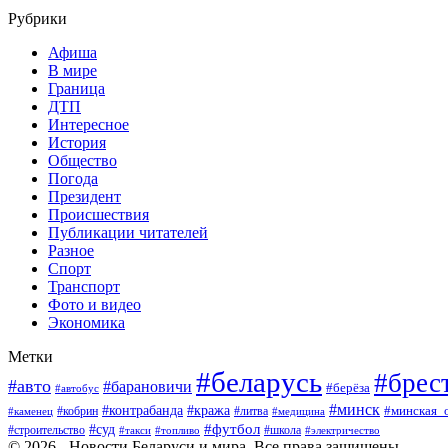
Рубрики
Афиша
В мире
Граница
ДТП
Интересное
История
Общество
Погода
Президент
Происшествия
Публикации читателей
Разное
Спорт
Транспорт
Фото и видео
Экономика
Метки
#беларусь
#брес
#авто
#барановичи
#берёза
#автобус
#минск
#кража
#контрабанда
#кобрин
#литва
#минская_
#каменец
#медицина
#футбол
#суд
#школа
#строительство
#такси
#топливо
#электричество
© 2026 - Новости Беларуси и мира. Все права защищены.