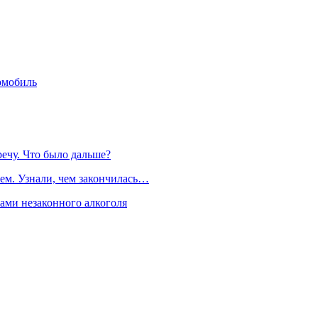
омобиль
речу. Что было дальше?
ем. Узнали, чем закончилась…
рами незаконного алкоголя