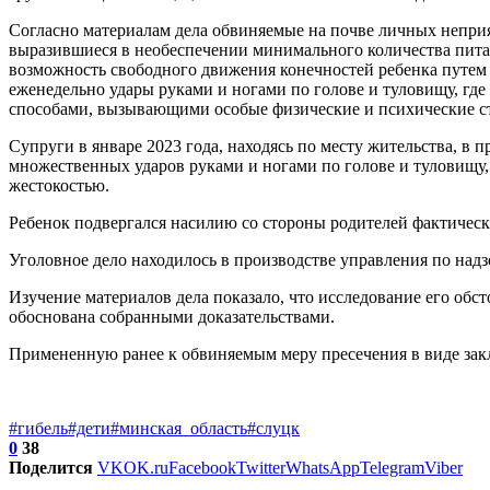
Согласно материалам дела обвиняемые на почве личных неприя
выразившиеся в необеспечении минимального количества пита
возможность свободного движения конечностей ребенка путем
еженедельно удары руками и ногами по голове и туловищу, гд
способами, вызывающими особые физические и психические стр
Супруги в январе 2023 года, находясь по месту жительства, в 
множественных ударов руками и ногами по голове и туловищу,
жестокостью.
Ребенок подвергался насилию со стороны родителей фактически
Уголовное дело находилось в производстве управления по над
Изучение материалов дела показало, что исследование его обс
обоснована собранными доказательствами.
Примененную ранее к обвиняемым меру пресечения в виде заклю
#гибель
#дети
#минская_область
#слуцк
0
38
Поделится
VK
OK.ru
Facebook
Twitter
WhatsApp
Telegram
Viber