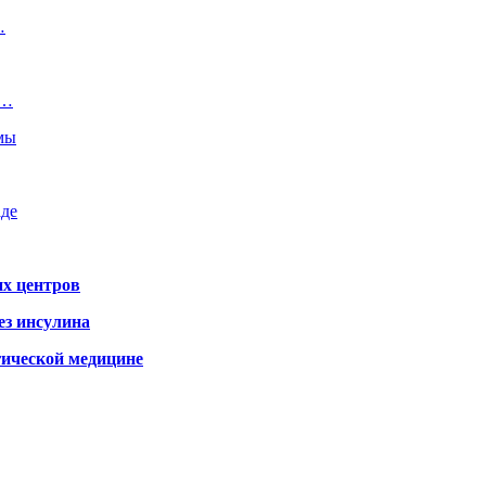
…
м…
емы
аде
х центров
ез инсулина
гической медицине