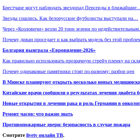
Брестчане могут наблюдать звездопад Персеиды в ближайшие
Звезды сошлись. Как белорусские футболисты выступали на…
Через «Козловичи» везли 20 тонн зелени по недействительны
Почему диван проседает и как выбрать модель без этой пробл
Болгария выиграла «Евровидение-2026»
Как правильно использовать прозрачную стрейч пленку на скл
Почему одинаковые памятники стоят по-разному: разбор цен
В Минске планируют открыть несколько новых медицински
Китайские врачи сообщили о результатах лечения диабета б
Новые открытия в лечении рака и роль Германии в онколо
Ремонт часов: что важно знать
Противопожарные двери: безопасность в случае пожара
Смотрите
livetv онлайн ТВ
.