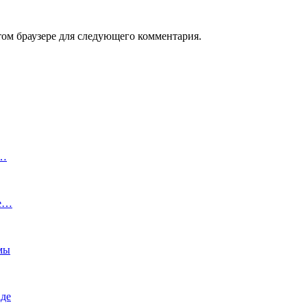
том браузере для следующего комментария.
е…
ле…
емы
аде