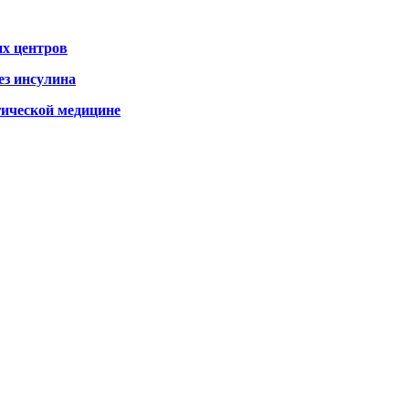
х центров
ез инсулина
гической медицине