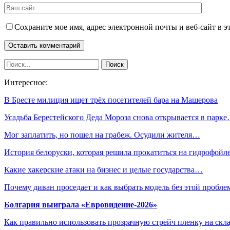
Сохраните мое имя, адрес электронной почты и веб-сайт в э
Интересное:
В Бресте милиция ищет трёх посетителей бара на Машерова
Усадьба Берестейского Деда Мороза снова открывается в парк
Мог заплатить, но пошел на грабеж. Осудили жителя…
История белоруски, которая решила прокатиться на гидрофой
Какие хакерские атаки на бизнес и целые государства…
Почему диван проседает и как выбрать модель без этой пробл
Болгария выиграла «Евровидение-2026»
Как правильно использовать прозрачную стрейч пленку на скл