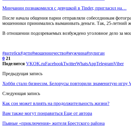
Минчанин познакомился с девушкой в Tinder, пригласил на…
После начала общения парни отправляли собеседникам фотогра
мошенники принимались выманивать деньги. Так, 25-летний жи
В отношении подозреваемых возбуждено уголовное дело за мо
#витебск
#дети
#мошенничество
#мужчина
#хулиган
0
21
Поделится
VK
OK.ru
Facebook
Twitter
WhatsApp
Telegram
Viber
Предыдущая запись
Хобби стало бизнесом. Белорусы повторили знаменитую игру W
Следующая запись
Как сон может влиять на продолжительность жизни?
Вам также могут понравиться
Еще от автора
Пьяные «приключения» жителя Брестского района