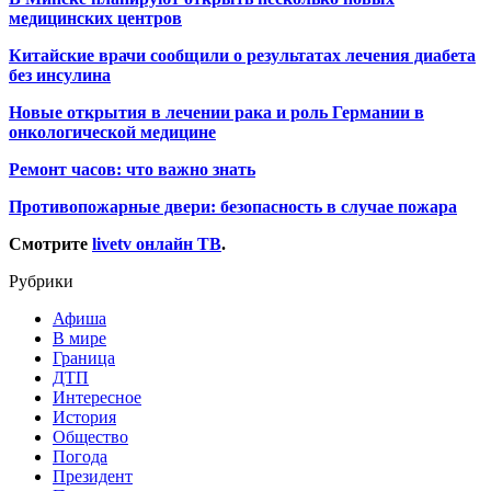
медицинских центров
Китайские врачи сообщили о результатах лечения диабета
без инсулина
Новые открытия в лечении рака и роль Германии в
онкологической медицине
Ремонт часов: что важно знать
Противопожарные двери: безопасность в случае пожара
Смотрите
livetv онлайн ТВ
.
Рубрики
Афиша
В мире
Граница
ДТП
Интересное
История
Общество
Погода
Президент