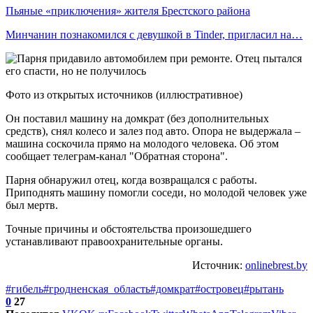
Пьяные «приключения» жителя Брестского района
Минчанин познакомился с девушкой в Tinder, пригласил на…
Фото из открытых источников (иллюстративное)
Он поставил машину на домкрат (без дополнительных
средств), снял колесо и залез под авто. Опора не выдержала –
машина соскочила прямо на молодого человека. Об этом
сообщает телеграм-канал "Обратная сторона".
Парня обнаружил отец, когда возвращался с работы.
Приподнять машину помогли соседи, но молодой человек уже
был мертв.
Точные причины и обстоятельства произошедшего
устанавливают правоохранительные органы.
Источник:
onlinebrest.by
#гибель
#гродненская_область
#домкрат
#островец
#рытань
0
27