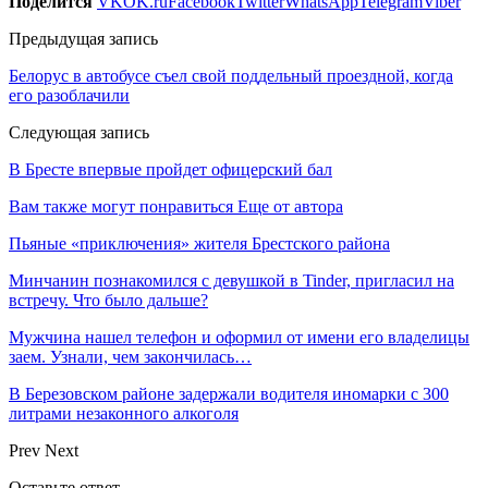
Поделится
VK
OK.ru
Facebook
Twitter
WhatsApp
Telegram
Viber
Предыдущая запись
Белорус в автобусе съел свой поддельный проездной, когда
его разоблачили
Следующая запись
В Бресте впервые пройдет офицерский бал
Вам также могут понравиться
Еще от автора
Пьяные «приключения» жителя Брестского района
Минчанин познакомился с девушкой в Tinder, пригласил на
встречу. Что было дальше?
Мужчина нашел телефон и оформил от имени его владелицы
заем. Узнали, чем закончилась…
В Березовском районе задержали водителя иномарки с 300
литрами незаконного алкоголя
Prev
Next
Оставьте ответ