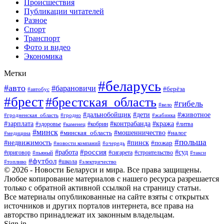
Происшествия
Публикации читателей
Разное
Спорт
Транспорт
Фото и видео
Экономика
Метки
#беларусь
#авто
#барановичи
#берёза
#автобус
#брест
#брестская_область
#гибель
#вело
#дети
#животное
#дальнобойщик
#гродненская_область
#гродно
#жабинка
#кража
#зарплата
#контрабанда
#кобрин
#литва
#здоровье
#каменец
#минск
#мошенничество
#налог
#минская_область
#медицина
#польша
#пинск
#недвижимость
#пожар
#очередь
#новости компаний
#россия
#работа
#суд
#приговор
#пьяный
#сигарета
#строительство
#такси
#футбол
#школа
#топливо
#электричество
© 2026 - Новости Беларуси и мира. Все права защищены.
Любое копирование материалов с нашего ресурса разрешается
только с обратной активной ссылкой на страницу статьи.
Все материалы опубликованные на сайте взяты с открытых
источников и других порталов интернета, все права на
авторство принадлежат их законным владельцам.
Sign in