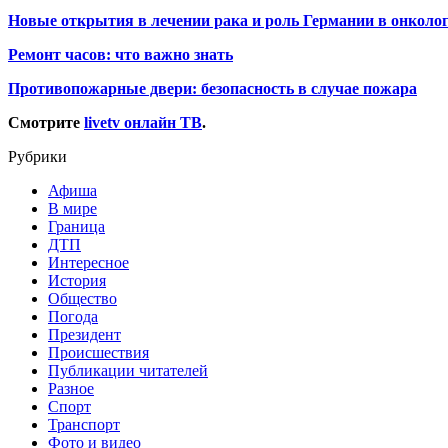
Новые открытия в лечении рака и роль Германии в онколо
Ремонт часов: что важно знать
Противопожарные двери: безопасность в случае пожара
Смотрите
livetv онлайн ТВ
.
Рубрики
Афиша
В мире
Граница
ДТП
Интересное
История
Общество
Погода
Президент
Происшествия
Публикации читателей
Разное
Спорт
Транспорт
Фото и видео