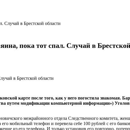
ал. Случай в Брестской области
зяина, пока тот спал. Случай в Брестско
ковской карте после того, как у него погостила знакомая. 
щества путем модификации компьютерной информации») Уголов
новичского межрайонного отдела Следственного комитета, женщи
его мобильный телефон и перевела себе 100 рублей с его банков
ние из его телефона. И только установив его повторно, потерпе