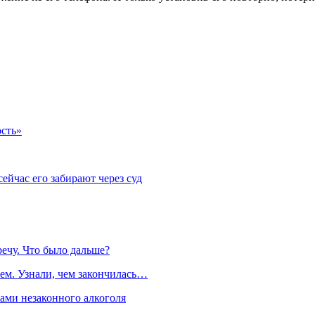
ость»
ейчас его забирают через суд
речу. Что было дальше?
ем. Узнали, чем закончилась…
рами незаконного алкоголя