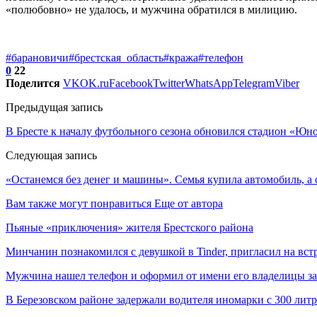
«полюбовно» не удалось, и мужчина обратился в милицию.
#барановичи
#брестская_область
#кража
#телефон
0
22
Поделится
VK
OK.ru
Facebook
Twitter
WhatsApp
Telegram
Viber
Предыдущая запись
В Бресте к началу футбольного сезона обновился стадион «Юн
Следующая запись
«Останемся без денег и машины». Cемья купила автомобиль, а с
Вам также могут понравиться
Еще от автора
Пьяные «приключения» жителя Брестского района
Минчанин познакомился с девушкой в Tinder, пригласил на вст
Мужчина нашел телефон и оформил от имени его владелицы за
В Березовском районе задержали водителя иномарки с 300 лит