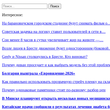
Интересное:
На барановичском городском стадионе будут снимать фильм о
Советская задачка на логику ставит пользователей в сети в…
Сон менее 8 часов в сутки увеличивает жир на животе —…
Возле лицея в Бресте движение будет односторонним (боково
Geely и Nissan столкнулись в Бресте. Кто виноват?
Почему диван проседает и как выбрать модель без этой пробл
Болгария выиграла «Евровидение-2026»
Как правильно использовать прозрачную стрейч пленку на скл
Почему одинаковые памятники стоят по-разному: разбор цен
В Минске планируют открыть несколько новых медицински
Китайские врачи сообщили о результатах лечения диабета б