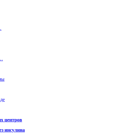
…
й…
емы
аде
х центров
ез инсулина