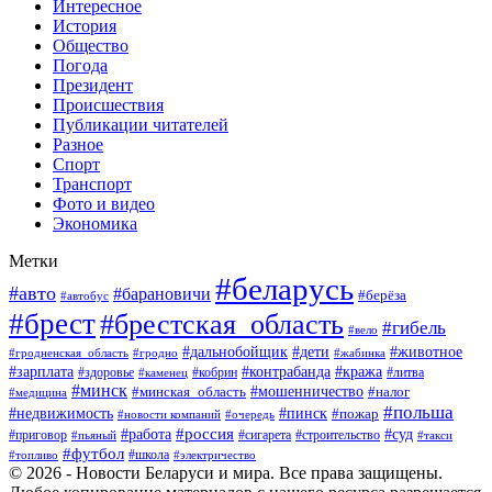
Интересное
История
Общество
Погода
Президент
Происшествия
Публикации читателей
Разное
Спорт
Транспорт
Фото и видео
Экономика
Метки
#беларусь
#авто
#барановичи
#берёза
#автобус
#брест
#брестская_область
#гибель
#вело
#дети
#животное
#дальнобойщик
#гродненская_область
#гродно
#жабинка
#кража
#зарплата
#контрабанда
#кобрин
#литва
#здоровье
#каменец
#минск
#мошенничество
#налог
#минская_область
#медицина
#польша
#пинск
#недвижимость
#пожар
#очередь
#новости компаний
#россия
#работа
#суд
#приговор
#пьяный
#сигарета
#строительство
#такси
#футбол
#школа
#топливо
#электричество
© 2026 - Новости Беларуси и мира. Все права защищены.