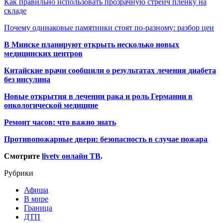
Как правильно использовать прозрачную стрейч пленку на
складе
Почему одинаковые памятники стоят по-разному: разбор цен
В Минске планируют открыть несколько новых
медицинских центров
Китайские врачи сообщили о результатах лечения диабета
без инсулина
Новые открытия в лечении рака и роль Германии в
онкологической медицине
Ремонт часов: что важно знать
Противопожарные двери: безопасность в случае пожара
Смотрите
livetv онлайн ТВ
.
Рубрики
Афиша
В мире
Граница
ДТП