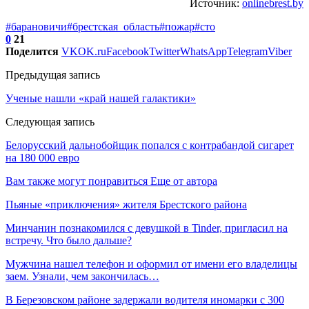
Источник:
onlinebrest.by
#барановичи
#брестская_область
#пожар
#сто
0
21
Поделится
VK
OK.ru
Facebook
Twitter
WhatsApp
Telegram
Viber
Предыдущая запись
Ученые нашли «край нашей галактики»
Следующая запись
Белорусский дальнобойщик попался с контрабандой сигарет
на 180 000 евро
Вам также могут понравиться
Еще от автора
Пьяные «приключения» жителя Брестского района
Минчанин познакомился с девушкой в Tinder, пригласил на
встречу. Что было дальше?
Мужчина нашел телефон и оформил от имени его владелицы
заем. Узнали, чем закончилась…
В Березовском районе задержали водителя иномарки с 300