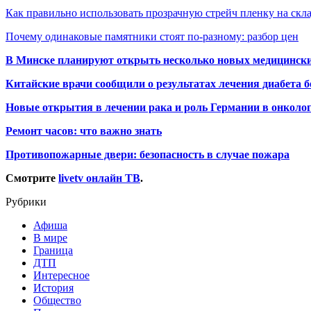
Как правильно использовать прозрачную стрейч пленку на скл
Почему одинаковые памятники стоят по-разному: разбор цен
В Минске планируют открыть несколько новых медицински
Китайские врачи сообщили о результатах лечения диабета б
Новые открытия в лечении рака и роль Германии в онколо
Ремонт часов: что важно знать
Противопожарные двери: безопасность в случае пожара
Смотрите
livetv онлайн ТВ
.
Рубрики
Афиша
В мире
Граница
ДТП
Интересное
История
Общество