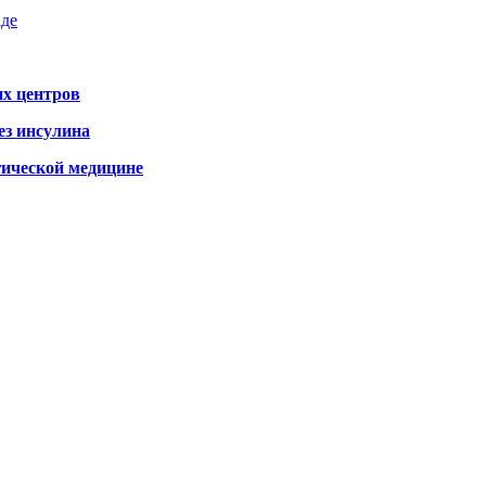
аде
х центров
ез инсулина
гической медицине