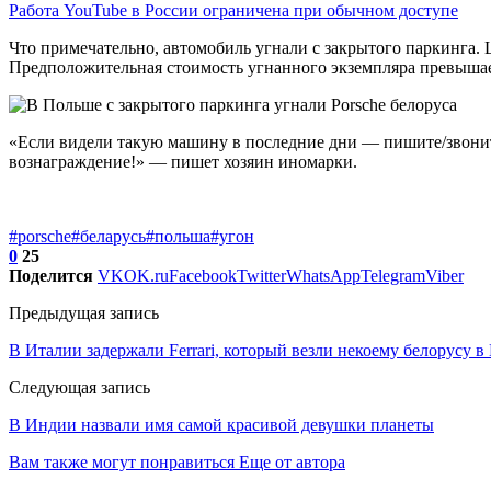
Работа YouTube в России ограничена при обычном доступе
Что примечательно, автомобиль угнали с закрытого паркинга. 
Предположительная стоимость угнанного экземпляра превышает
«Если видели такую машину в последние дни — пишите/звонит
вознаграждение!» — пишет хозяин иномарки.
#porsche
#беларусь
#польша
#угон
0
25
Поделится
VK
OK.ru
Facebook
Twitter
WhatsApp
Telegram
Viber
Предыдущая запись
В Италии задержали Ferrari, который везли некоему белорусу 
Следующая запись
В Индии назвали имя самой красивой девушки планеты
Вам также могут понравиться
Еще от автора