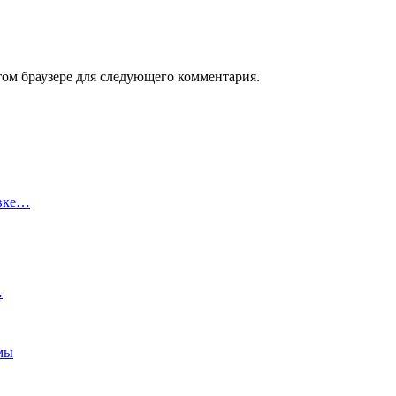
том браузере для следующего комментария.
авке…
…
емы