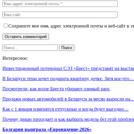
Сохраните мое имя, адрес электронной почты и веб-сайт в э
Интересное:
Инвестиционный потенциал СЭЗ «Брест» представят на выст
В Беларуси теща хочет подарить квартиру дочке. Зятя кое-что…
Посмотрели, как возле Бреста убирают озимый рапс
Продажи новых автомобилей в Беларуси за месяц выросли на
Как с 1 января изменятся отпускные и когда будет выгодно…
Почему диван проседает и как выбрать модель без этой пробл
Болгария выиграла «Евровидение-2026»