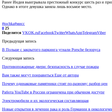
Ранее Индия выигрывала престижный конкурс шесть раз и прин
Однако в итоге девушка заняла лишь восьмое место.
#tochka
#мисс
0
25
Поделится
VK
OK.ru
Facebook
Twitter
WhatsApp
Telegram
Viber
Предыдущая запись
В Польше с закрытого паркинга угнали Porsche белоруса
Следующая запись
Противопожарные двери: безопасность в случае пожара
Вам также могут понравиться
Еще от автора
Почему одинаковые памятники стоят по-разному: разбор цен
Работа YouTube в России ограничена при обычном доступе
Электромобили и их экологическая составляющая
Новые открытия в лечении рака и роль Германии в онкологич