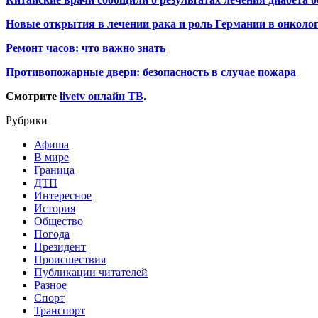
Новые открытия в лечении рака и роль Германии в онколо
Ремонт часов: что важно знать
Противопожарные двери: безопасность в случае пожара
Смотрите
livetv онлайн ТВ
.
Рубрики
Афиша
В мире
Граница
ДТП
Интересное
История
Общество
Погода
Президент
Происшествия
Публикации читателей
Разное
Спорт
Транспорт