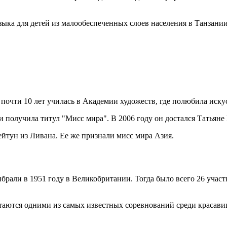
зыка для детей из малообеспеченных слоев населения в Танзани
 почти 10 лет училась в Академии художеств, где полюбила иску
и получила титул "Мисс мира". В 2006 году он достался Татьяне
ейтун из Ливана. Ее же признали мисс мира Азия.
рали в 1951 году в Великобритании. Тогда было всего 26 участ
таются одними из самых известных соревнований среди красав