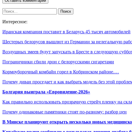
Интересное:
Иранская компания поставит в Беларусь 45 тысяч автомобилей
Шестерых белорусов вышлют из Германии за нелегальную раб
Воздушных змеев будут запускать в Бресте в следующую суббо
Пограничники сбили дрон с белорусскими сигаретами
Кормоуборочный комбайн горел в Кобринском районе.…
Почему диван проседает и как выбрать модель без этой пробл
Болгария выиграла «Евровидение-2026»
Как правильно использовать прозрачную стрейч пленку на скл
Почему одинаковые памятники стоят по-разному: разбор цен
В Минске планируют открыть несколько новых медицински
Китайские врачи сообщили о результатах лечения диабета б