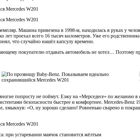
емпляр. Машина привезена в 1998-м, находилась в руках у чело
о лет проехал всего 16 тысяч километров. Уже его родственник
понял, что случайно нашёл капсулу времени.
имающему покупателю отдавать автомобиль не хотел… Поэтому пр
многие попросту не поймут. Езжу на «Мерседесе» по желанию в 
истентами безопасности быстрее и комфортнее. Mercedes-Benz 19
е, хмыкнув: «О, ну хорошо сделано! Ровненько сварено и покра
а: при устаревании маячок становится жёлтым