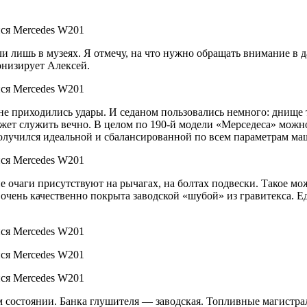
и лишь в музеях. Я отмечу, на что нужно обращать внимание в 
онизирует Алексей.
 не приходились удары. И седаном пользовались немного: днище
ет служить вечно. В целом по 190-й модели «Мерседеса» можно
получился идеальной и сбалансированной по всем параметрам ма
очаги присутствуют на рычагах, на болтах подвески. Такое мож
очень качественно покрыта заводской «шубой» из гравитекса. Еди
м состоянии. Банка глушителя — заводская. Топливные магистр