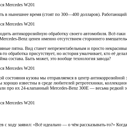
ть в нынешнее время (стоят по 300—400 долларов). Работающий 
оводить антикоррозийную обработку своего автомобиля. Всё-таки
 Mercedes-Benz ценен именно отсутствием стороннего вмешатель
ляные пятна. Вид станет непрезентабельным и просто некрасив
-то обработка присутствует, но история умалчивает, кто её дела
йма состава. Быть может, это вообще технология завода?
нкой состояния кузова мы отправляемся в центр антикоррозийно
орошо известны в среде любителей ретротехники, коллекционер
али про их 24-клапанный Mercedes-Benz 300E — весьма редкий эк
в с ходу заявил: «Всё идеально — о чём рассказывать-то?» Ког