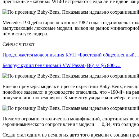
престижные «кабаны» W140 встречаются едва ли не вдвое чаще,
Mercedes 190 дебютировал в конце 1982 года: тогда модель ста
выпускающей люксовые модели, вывод на рынок миниатюрной 
нём в статусе лидера.
Сейчас читают
Продолжается модернизация КУП «Брестский общественный
Белорус купил бензиновый VW Passat (B6) за $6 800.…
Ещё до премьеры модель в прессе окрестили Baby-Benz, ведь д
подобное задевало: в руководстве опасались, что «190-й» на р
полумиллиона экземпляров. К моменту ухода с конвейера изго
Помимо огромного количества модификаций, спортивных верс
аэродинамического сопротивления модели — 0,34, что солидн
Седан стал одним из немногих авто того времени с зонами пр