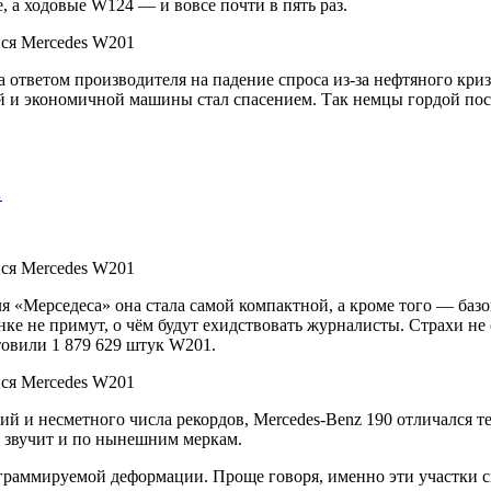
 а ходовые W124 — и вовсе почти в пять раз.
ла ответом производителя на падение спроса из-за нефтяного кр
и экономичной машины стал спасением. Так немцы гордой пост
…
ля «Мерседеса» она стала самой компактной, а кроме того — баз
ынке не примут, о чём будут ехидствовать журналисты. Страхи не
товили 1 879 629 штук W201.
ий и несметного числа рекордов, Mercedes-Benz 190 отличался
о звучит и по нынешним меркам.
ограммируемой деформации. Проще говоря, именно эти участки 