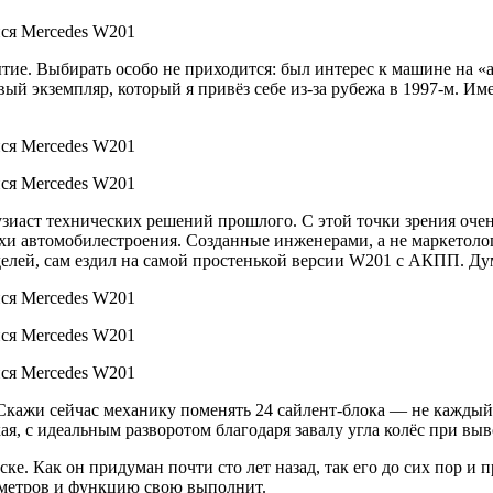
ие. Выбирать особо не приходится: был интерес к машине на «а
вый экземпляр, который я привёз себе из-за рубежа в 1997-м. 
узиаст технических решений прошлого. С этой точки зрения очен
охи автомобилестроения. Созданные инженерами, а не маркетоло
делей, сам ездил на самой простенькой версии W201 c АКПП. Ду
жи сейчас механику поменять 24 сайлент-блока — не каждый пов
, с идеальным разворотом благодаря завалу угла колёс при выв
е. Как он придуман почти сто лет назад, так его до сих пор и п
ометров и функцию свою выполнит.