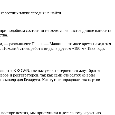
кассетник также сегодня не найти
 при подобном состоянии не хочется на чистое днище наносить
ства.
ым, — размышляет Павел. — Машина в зимнее время находится
л. Похожий стиль работ я видел в другом «190-м» 1983 года,
й защиты KROWN, где нас уже с нетерпением ждут братья
ов и реставраторов, так как сами относятся ко всем
земпляр для Беларуси. Как тут не порадовать экспертов
да восторг поутих, мы приступили к детальному изучению