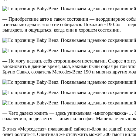
— Приобретение авто в таком состоянии — неординарное событ
изначально делать этого не собирался. Похожий «190-й» — пер
выглядеть и ощущаться, когда они в хорошем состоянии.
— Не могу назвать себя сторонником ностальгии. Скорее я энт
вдохновить в данное время, мол, какими были образцы той эп
Бруно Сакко, создатель Mercedes-Benz 190 и многих других мо
— Чего далеко ходить — здесь уникальная «многорычажка»… Ска
сожалению, не делается — иная философия. Машина очень юркая
В этих «Мерседесах» плавающий сайлент-блок на задней подвеск
будет болтаться. Оригинал же отслужить может 200 тысяч кил