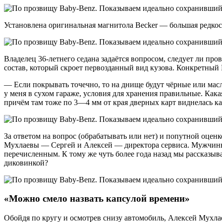
Установлена оригинальная магнитола Becker — большая редкос
Владелец 36-летнего седана задаётся вопросом, следует ли пр
состав, который скроет первозданный вид кузова. Конкретный
— Если покрывать точечно, то на днище будут чёрные или мас
у меня в сухом гараже, условия для хранения правильные. Какая
причём там тоже по 3—4 мм от края дверных карт виднелась ка
За ответом на вопрос (обрабатывать или нет) и попутной оце
Мухлаевы — Сергей и Алексей — директора сервиса. Мужчины х
перечисленным. К тому же чуть более года назад мы рассказыв
диковинкой?
«Можно смело назвать капсулой времени»
Обойдя по кругу и осмотрев снизу автомобиль, Алексей Мухлае