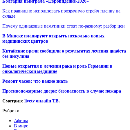
Болгария выиграла «Евровидение-2026»
Как правильно использовать прозрачную стрейч пленку на
складе
Почему одинаковые памятники стоят по-разному: разбор цен
В Минске планируют открыть несколько новых
медицинских центров
Китайские врачи сообщили о результатах лечения диабета
без инсулина
Новые открытия в лечении рака и роль Германии в
онкологической медицине
Ремонт часов: что важно знать
Противопожарные двери: безопасность в случае пожара
Смотрите
livetv онлайн ТВ
.
Рубрики
Афиша
В мире