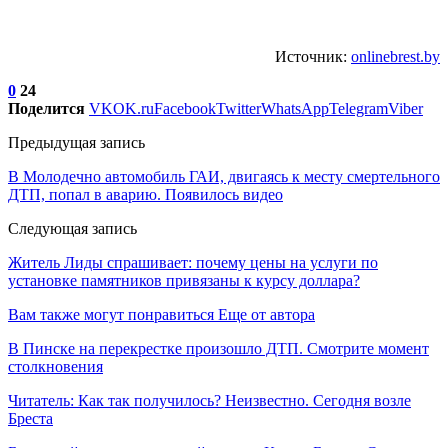
Источник:
onlinebrest.by
0
24
Поделится
VK
OK.ru
Facebook
Twitter
WhatsApp
Telegram
Viber
Предыдущая запись
В Молодечно автомобиль ГАИ, двигаясь к месту смертельного
ДТП, попал в аварию. Появилось видео
Следующая запись
Житель Лиды спрашивает: почему цены на услуги по
установке памятников привязаны к курсу доллара?
Вам также могут понравиться
Еще от автора
В Пинске на перекрестке произошло ДТП. Смотрите момент
столкновения
Читатель: Как так получилось? Неизвестно. Сегодня возле
Бреста