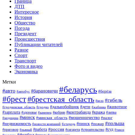
Граница
ДТП
Интересное
История
Общество
Погода
Президент
Происшествия
Публикации читателей
Разное
Спорт
Транспорт
Фото и видео
Экономика
Метки
#беларусь
#авто
#барановичи
#берёза
#автобус
#брест
#брестская_область
#гибель
#вело
#дети
#животное
#дальнобойщик
#гродненская_область
#гродно
#жабинка
#кража
#зарплата
#контрабанда
#кобрин
#литва
#здоровье
#каменец
#минск
#мошенничество
#налог
#минская_область
#медицина
#польша
#пинск
#недвижимость
#пожар
#очередь
#новости компаний
#россия
#работа
#суд
#приговор
#пьяный
#сигарета
#строительство
#такси
#футбол
#школа
#топливо
#электричество