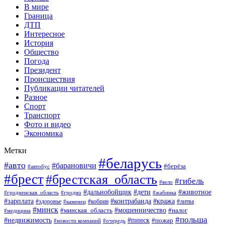
В мире
Граница
ДТП
Интересное
История
Общество
Погода
Президент
Происшествия
Публикации читателей
Разное
Спорт
Транспорт
Фото и видео
Экономика
Метки
#беларусь
#авто
#барановичи
#берёза
#автобус
#брест
#брестская_область
#гибель
#вело
#дети
#животное
#дальнобойщик
#гродненская_область
#гродно
#жабинка
#кража
#зарплата
#контрабанда
#кобрин
#литва
#здоровье
#каменец
#минск
#мошенничество
#налог
#минская_область
#медицина
#польша
#пинск
#недвижимость
#пожар
#очередь
#новости компаний