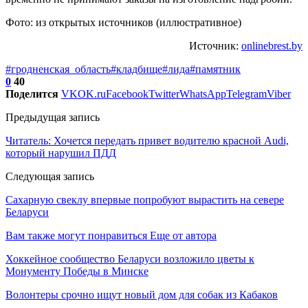
Фото: из открытых источников (иллюстративное)
Источник:
onlinebrest.by
#гродненская_область
#кладбище
#лида
#памятник
0
40
Поделится
VK
OK.ru
Facebook
Twitter
WhatsApp
Telegram
Viber
Предыдущая запись
Читатель: Хочется передать привет водителю красной Audi,
который нарушил ПДД
Следующая запись
Сахарную свеклу впервые попробуют вырастить на севере
Беларуси
Вам также могут понравиться
Еще от автора
Хоккейное сообщество Беларуси возложило цветы к
Монументу Победы в Минске
Волонтеры срочно ищут новый дом для собак из Кабаков