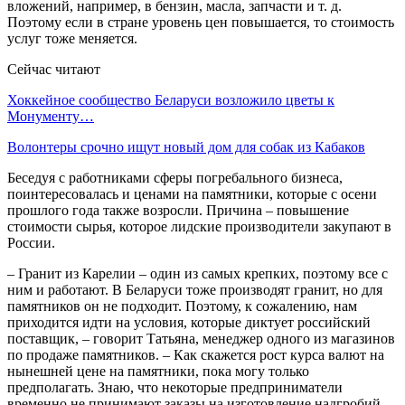
вложений, например, в бензин, масла, запчасти и т. д.
Поэтому если в стране уровень цен повышается, то стоимость
услуг тоже меняется.
Сейчас читают
Хоккейное сообщество Беларуси возложило цветы к
Монументу…
Волонтеры срочно ищут новый дом для собак из Кабаков
Беседуя с работниками сферы погребального бизнеса,
поинтересовалась и ценами на памятники, которые с осени
прошлого года также возросли. Причина – повышение
стоимости сырья, которое лидские производители закупают в
России.
– Гранит из Карелии – один из самых крепких, поэтому все с
ним и работают. В Беларуси тоже производят гранит, но для
памятников он не подходит. Поэтому, к сожалению, нам
приходится идти на условия, которые диктует российский
поставщик, – говорит Татьяна, менеджер одного из магазинов
по продаже памятников. – Как скажется рост курса валют на
нынешней цене на памятники, пока могу только
предполагать. Знаю, что некоторые предприниматели
временно не принимают заказы на изготовление надгробий.