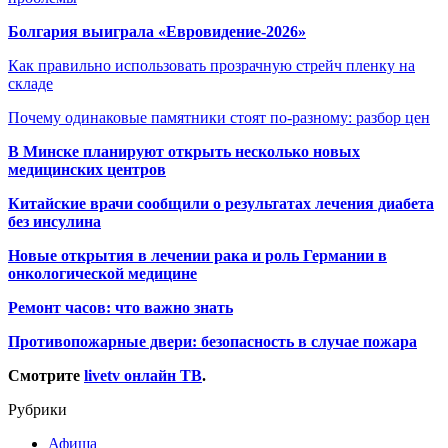
Болгария выиграла «Евровидение-2026»
Как правильно использовать прозрачную стрейч пленку на
складе
Почему одинаковые памятники стоят по-разному: разбор цен
В Минске планируют открыть несколько новых
медицинских центров
Китайские врачи сообщили о результатах лечения диабета
без инсулина
Новые открытия в лечении рака и роль Германии в
онкологической медицине
Ремонт часов: что важно знать
Противопожарные двери: безопасность в случае пожара
Смотрите
livetv онлайн ТВ
.
Рубрики
Афиша