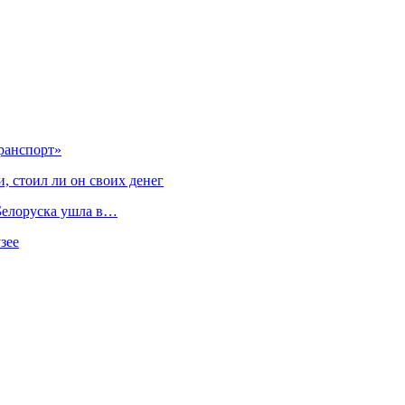
ранспорт»
, стоил ли он своих денег
 Белоруска ушла в…
зее