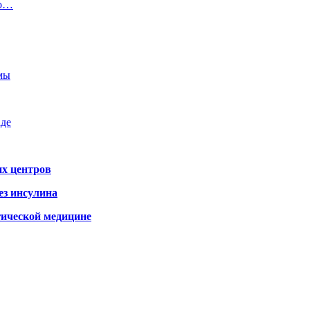
го…
емы
аде
х центров
ез инсулина
гической медицине