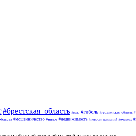
т
#брестская_область
#гибель
#вело
#гродненская_область
#
#
#мошенничество
#налог
#недвижимость
область
#очередь
#новости компаний
олько с обратной активной ссылкой на страницу статьи.