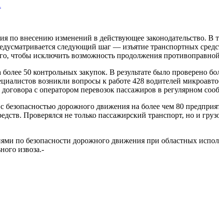
…
ия по внесению изменений в действующее законодательство. В т
едусматривается следующий шаг — изъятие транспортных средст
того, чтобы исключить возможность продолжения противоправной
 более 50 контрольных закупок. В результате было проверено бо
пециалистов возникли вопросы к работе 428 водителей микроавт
 договора с оператором перевозок пассажиров в регулярном соо
 с безопасностью дорожного движения на более чем 80 предпри
редств. Проверялся не только пассажирский транспорт, но и гр
сиями по безопасности дорожного движения при областных испо
ного извоза.-