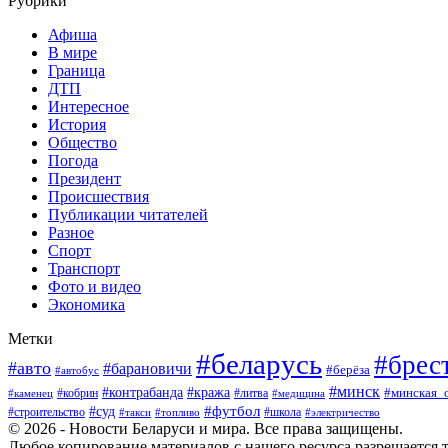
Рубрики
Афиша
В мире
Граница
ДТП
Интересное
История
Общество
Погода
Президент
Происшествия
Публикации читателей
Разное
Спорт
Транспорт
Фото и видео
Экономика
Метки
#беларусь
#брес
#авто
#барановичи
#берёза
#автобус
#минск
#кража
#контрабанда
#кобрин
#литва
#минская_
#каменец
#медицина
#футбол
#суд
#школа
#строительство
#такси
#топливо
#электричество
© 2026 - Новости Беларуси и мира. Все права защищены.
Любое копирование материалов с нашего ресурса разрешается т