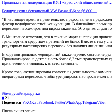
Продолжается модернизация КУП «Брестский общественный
Белорус купил бензиновый VW Passat (B6) за $6 800.…
"В настоящее время в правительство предоставлены предложен
фактор недобросовестной конкуренции. В ближайшее время пр
перевозки пассажиров под видом заказных. Это делается для 
В Минтрансе отметили, что в течение марта инспекция провела
транспортным средствам претензий не было. Вместе с тем у с
регулярных пассажирских перевозок без наличия лицензии или
В ходе контрольных мероприятий также изучено состояние дел
Проанализирована деятельность более 8,2 тыс. транспортных с
привлечению виновных к ответственности.
Кроме того, активизирована совместная деятельность с комис
операторами перевозок, чтобы урегулировать вопросы нелегаль
#беларусь
#маршрутка
0
21
Поделится
VK
OK.ru
Facebook
Twitter
WhatsApp
Telegram
Viber
Предыдущая запись