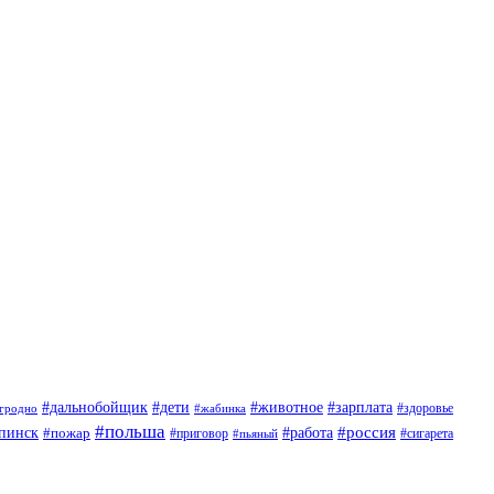
#дети
#животное
#дальнобойщик
#зарплата
гродно
#жабинка
#здоровье
#польша
#россия
пинск
#пожар
#работа
#приговор
#пьяный
#сигарета