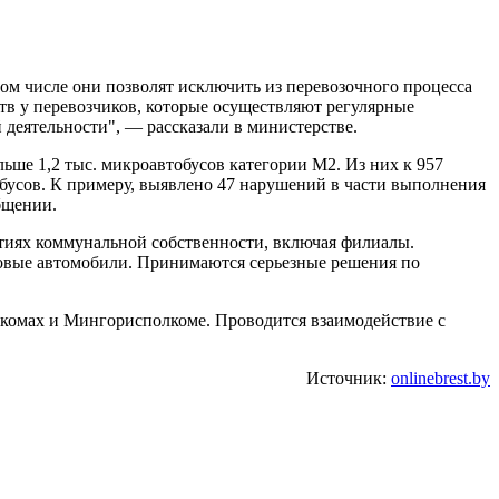
ом числе они позволят исключить из перевозочного процесса
в у перевозчиков, которые осуществляют регулярные
 деятельности", — рассказали в министерстве.
льше 1,2 тыс. микроавтобусов категории М2. Из них к 957
обусов. К примеру, выявлено 47 нарушений в части выполнения
бщении.
ятиях коммунальной собственности, включая филиалы.
узовые автомобили. Принимаются серьезные решения по
лкомах и Мингорисполкоме. Проводится взаимодействие с
Источник:
onlinebrest.by