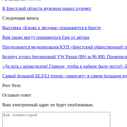
В Брестской области мужчина нашел пулемет
Следующая запись
Выставка «Ближе к звездам» открывается в Бресте
Вам также могут понравиться
Еще от автора
Продолжается модернизация КУП «Брестский общественный т
Белорус купил бензиновый VW Passat (B6) за $6 800. Проверили
«Да хоть с крокодилом! Главное, чтобы в кабине было чисто!»
Самый большой БЕЛАЗ теперь «зажигает» в самом большом му
Prev
Next
Оставьте ответ
Ваш электронный адрес не будет опубликован.