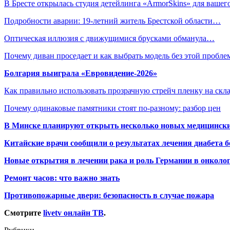
В Бресте открылась студия детейлинга «ArmorSkins» для ваше
Подробности аварии: 19-летний житель Брестской области…
Оптическая иллюзия с движущимися брусками обманула…
Почему диван проседает и как выбрать модель без этой пробл
Болгария выиграла «Евровидение-2026»
Как правильно использовать прозрачную стрейч пленку на скл
Почему одинаковые памятники стоят по-разному: разбор цен
В Минске планируют открыть несколько новых медицински
Китайские врачи сообщили о результатах лечения диабета б
Новые открытия в лечении рака и роль Германии в онколо
Ремонт часов: что важно знать
Противопожарные двери: безопасность в случае пожара
Смотрите
livetv онлайн ТВ
.