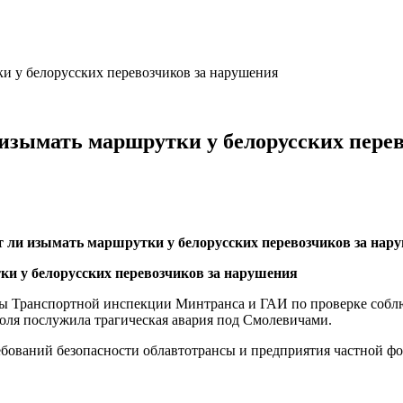
и у белорусских перевозчиков за нарушения
изымать маршрутки у белорусских пере
 ли изымать маршрутки у белорусских перевозчиков за нар
йды Транспортной инспекции Минтранса и ГАИ по проверке соб
оля послужила трагическая авария под Смолевичами.
ебований безопасности облавтотрансы и предприятия частной ф