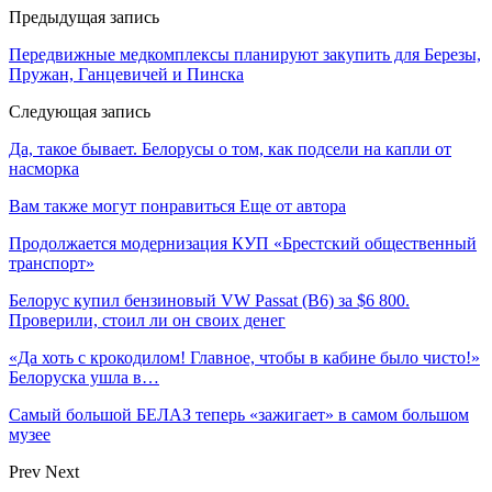
Предыдущая запись
Передвижные медкомплексы планируют закупить для Березы,
Пружан, Ганцевичей и Пинска
Следующая запись
Да, такое бывает. Белорусы о том, как подсели на капли от
насморка
Вам также могут понравиться
Еще от автора
Продолжается модернизация КУП «Брестский общественный
транспорт»
Белорус купил бензиновый VW Passat (B6) за $6 800.
Проверили, стоил ли он своих денег
«Да хоть с крокодилом! Главное, чтобы в кабине было чисто!»
Белоруска ушла в…
Самый большой БЕЛАЗ теперь «зажигает» в самом большом
музее
Prev
Next