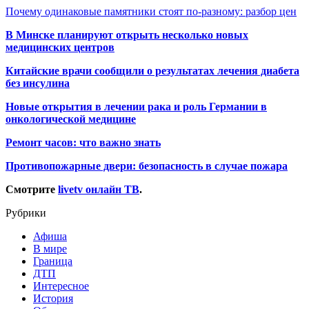
Почему одинаковые памятники стоят по-разному: разбор цен
В Минске планируют открыть несколько новых
медицинских центров
Китайские врачи сообщили о результатах лечения диабета
без инсулина
Новые открытия в лечении рака и роль Германии в
онкологической медицине
Ремонт часов: что важно знать
Противопожарные двери: безопасность в случае пожара
Смотрите
livetv онлайн ТВ
.
Рубрики
Афиша
В мире
Граница
ДТП
Интересное
История