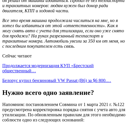
он решил от машины избавиться. Продал ее без техпаспорта
и транзитных номеров: людям нужен был донор ради
двигателя, КПП и ходовой части.
Все это время машина продолжала числиться на мне, но я
хотел бы избавиться от этой «ответственности». Как я
могу снять авто с учета для утилизации, если оно уже снято
для продажи? На руках разрезанный техпаспорт и
транзитные номера. Автомобиль увезли за 350 км от меня, но
с последним покупателем есть связь.
Сейчас читают
Продолжается модернизация КУП «Брестский
общественный…
Белорус купил бензиновый VW Passat (B6) за $6 800.…
Нужно всего одно заявление?
Напомним: постановлением Совмина от 1 марта 2021 г. №122
предусмотрена корректировка порядка снятия с учета авто для
утилизации. По обновленным правилам для этого необходимо
соблюсти одно из следующих оснований: