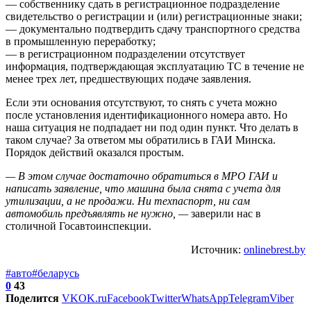
— собственнику сдать в регистрационное подразделение
свидетельство о регистрации и (или) регистрационные знаки;
— документально подтвердить сдачу транспортного средства
в промышленную переработку;
— в регистрационном подразделении отсутствует
информация, подтверждающая эксплуатацию ТС в течение не
менее трех лет, предшествующих подаче заявления.
Если эти основания отсутствуют, то снять с учета можно
после установления идентификационного номера авто. Но
наша ситуация не подпадает ни под один пункт. Что делать в
таком случае? За ответом мы обратились в ГАИ Минска.
Порядок действий оказался простым.
— В этом случае достаточно обратиться в МРО ГАИ и
написать заявление, что машина была снята с учета для
утилизации, а не продажи. Ни техпаспорт, ни сам
автомобиль предъявлять не нужно, —
заверили нас в
столичной Госавтоинспекции.
Источник:
onlinebrest.by
#авто
#беларусь
0
43
Поделится
VK
OK.ru
Facebook
Twitter
WhatsApp
Telegram
Viber