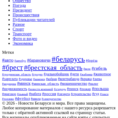
Общество
Погода
Президент
Происшествия
Публикации читателей
Разное
Спорт
Транспорт
Фото и видео
Экономика
Метки
#беларусь
#авто
#барановичи
#берёза
#автобус
#брест
#брестская_область
#гибель
#вело
#дети
#животное
#дальнобойщик
#гродненская_область
#гродно
#жабинка
#кража
#зарплата
#контрабанда
#кобрин
#литва
#здоровье
#каменец
#минск
#мошенничество
#налог
#минская_область
#медицина
#польша
#пинск
#недвижимость
#пожар
#очередь
#новости компаний
#россия
#работа
#суд
#приговор
#пьяный
#сигарета
#строительство
#такси
#футбол
#школа
#топливо
#электричество
© 2026 - Новости Беларуси и мира. Все права защищены.
Любое копирование материалов с нашего ресурса разрешается
только с обратной активной ссылкой на страницу статьи.
Все материалы опубликованные на сайте взяты с открытых