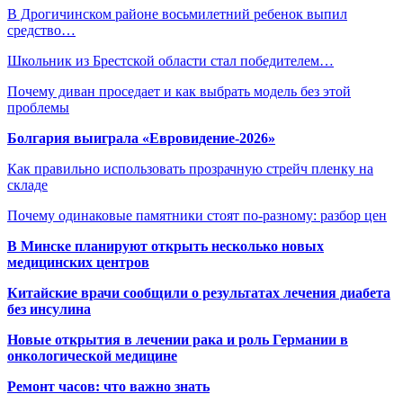
В Дрогичинском районе восьмилетний ребенок выпил
средство…
Школьник из Брестской области стал победителем…
Почему диван проседает и как выбрать модель без этой
проблемы
Болгария выиграла «Евровидение-2026»
Как правильно использовать прозрачную стрейч пленку на
складе
Почему одинаковые памятники стоят по-разному: разбор цен
В Минске планируют открыть несколько новых
медицинских центров
Китайские врачи сообщили о результатах лечения диабета
без инсулина
Новые открытия в лечении рака и роль Германии в
онкологической медицине
Ремонт часов: что важно знать