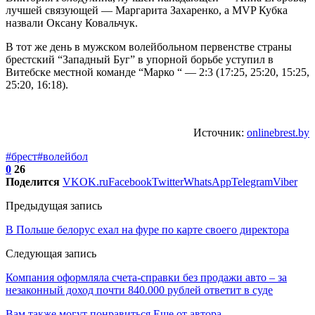
лучшей связующей — Маргарита Захаренко, а MVP Кубка
назвали Оксану Ковальчук.
В тот же день в мужском волейбольном первенстве страны
брестский “Западный Буг” в упорной борьбе уступил в
Витебске местной команде “Марко “ — 2:3 (17:25, 25:20, 15:25,
25:20, 16:18).
Источник:
onlinebrest.by
#брест
#волейбол
0
26
Поделится
VK
OK.ru
Facebook
Twitter
WhatsApp
Telegram
Viber
Предыдущая запись
В Польше белорус ехал на фуре по карте своего директора
Следующая запись
Компания оформляла счета-справки без продажи авто – за
незаконный доход почти 840.000 рублей ответит в суде
Вам также могут понравиться
Еще от автора