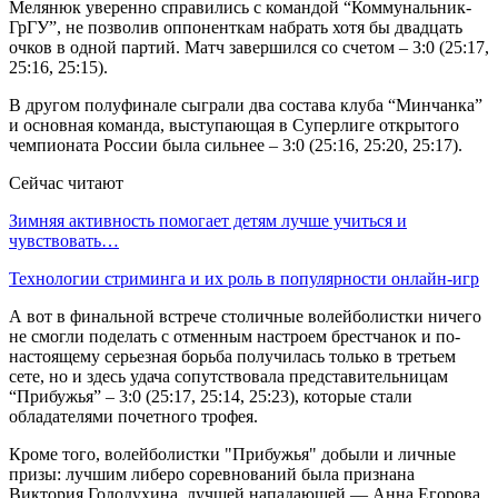
Мелянюк уверенно справились с командой “Коммунальник-
ГрГУ”, не позволив оппоненткам набрать хотя бы двадцать
очков в одной партий. Матч завершился со счетом – 3:0 (25:17,
25:16, 25:15).
В другом полуфинале сыграли два состава клуба “Минчанка”
и основная команда, выступающая в Суперлиге открытого
чемпионата России была сильнее – 3:0 (25:16, 25:20, 25:17).
Сейчас читают
Зимняя активность помогает детям лучше учиться и
чувствовать…
Технологии стриминга и их роль в популярности онлайн-игр
А вот в финальной встрече столичные волейболистки ничего
не смогли поделать с отменным настроем брестчанок и по-
настоящему серьезная борьба получилась только в третьем
сете, но и здесь удача сопутствовала представительницам
“Прибужья” – 3:0 (25:17, 25:14, 25:23), которые стали
обладателями почетного трофея.
Кроме того, волейболистки "Прибужья" добыли и личные
призы: лучшим либеро соревнований была признана
Виктория Голодухина, лучшей нападающей — Анна Егорова,