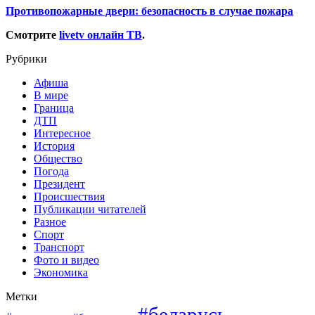
Противопожарные двери: безопасность в случае пожара
Смотрите
livetv онлайн ТВ
.
Рубрики
Афиша
В мире
Граница
ДТП
Интересное
История
Общество
Погода
Президент
Происшествия
Публикации читателей
Разное
Спорт
Транспорт
Фото и видео
Экономика
Метки
#беларусь