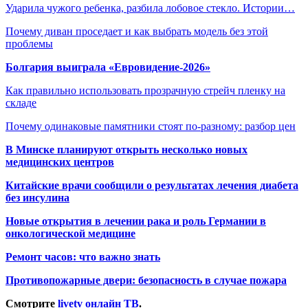
Ударила чужого ребенка, разбила лобовое стекло. Истории…
Почему диван проседает и как выбрать модель без этой
проблемы
Болгария выиграла «Евровидение-2026»
Как правильно использовать прозрачную стрейч пленку на
складе
Почему одинаковые памятники стоят по-разному: разбор цен
В Минске планируют открыть несколько новых
медицинских центров
Китайские врачи сообщили о результатах лечения диабета
без инсулина
Новые открытия в лечении рака и роль Германии в
онкологической медицине
Ремонт часов: что важно знать
Противопожарные двери: безопасность в случае пожара
Смотрите
livetv онлайн ТВ
.