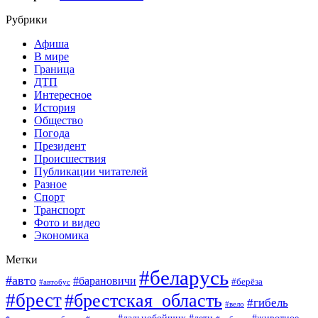
Рубрики
Афиша
В мире
Граница
ДТП
Интересное
История
Общество
Погода
Президент
Происшествия
Публикации читателей
Разное
Спорт
Транспорт
Фото и видео
Экономика
Метки
#беларусь
#авто
#барановичи
#берёза
#автобус
#брест
#брестская_область
#гибель
#вело
#дети
#животное