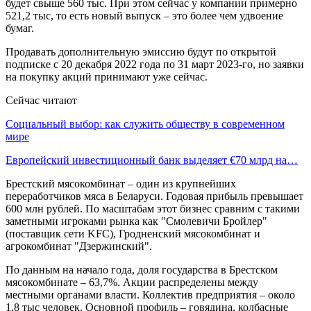
будет свыше 560 тыс. При этом сейчас у компании примерно
521,2 тыс, то есть новый выпуск – это более чем удвоение
бумаг.
Продавать дополнительную эмиссию будут по открытой
подписке с 20 декабря 2022 года по 31 март 2023-го, но заявки
на покупку акций принимают уже сейчас.
Сейчас читают
Социальный выбор: как служить обществу в современном
мире
Европейский инвестиционный банк выделяет €70 млрд на…
Брестский мясокомбинат – один из крупнейших
переработчиков мяса в Беларуси. Годовая прибыль превышает
600 млн рублей. По масштабам этот бизнес сравним с такими
заметными игроками рынка как "Смолевичи Бройлер"
(поставщик сети KFC), Гродненский мясокомбинат и
агрокомбинат "Дзержинский".
По данным на начало года, доля государства в Брестском
мясокомбинате – 63,7%. Акции распределены между
местными органами власти. Коллектив предприятия – около
1,8 тыс человек. Основной профиль – говядина, колбасные