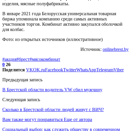
изделия, мясные полуфабрикаты.
В январе 2021 года Белорусская универсальная товарная
биржа упоминала компанию среди самых активных
участников торгов. Комбинат активно закупался оболочкой
для колбас.
Фото: из открытых источников (иллюстративное)
Источник:
onlinebrest.by
#акция
#брест
#мясокомбинат
0
26
Поделится
VK
OK.ru
Facebook
Twitter
WhatsApp
Telegram
Viber
Предыдущая запись
В Брестской области водитель VW сбил мужчину
Следующая запись
Сколько в Брестской области людей живут с ВИЧ?
Вам также могут понравиться
Еще от автора
Социальный выбор: как служить обществу в современном