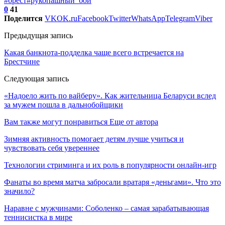
#брест
#рукопашный_бой
0
41
Поделится
VK
OK.ru
Facebook
Twitter
WhatsApp
Telegram
Viber
Предыдущая запись
Какая банкнота-подделка чаще всего встречается на
Брестчине
Следующая запись
«Надоело жить по вайберу». Как жительница Беларуси вслед
за мужем пошла в дальнобойщики
Вам также могут понравиться
Еще от автора
Зимняя активность помогает детям лучше учиться и
чувствовать себя увереннее
Технологии стриминга и их роль в популярности онлайн-игр
Фанаты во время матча забросали вратаря «деньгами». Что это
значило?
Наравне с мужчинами: Соболенко – самая зарабатывающая
теннисистка в мире