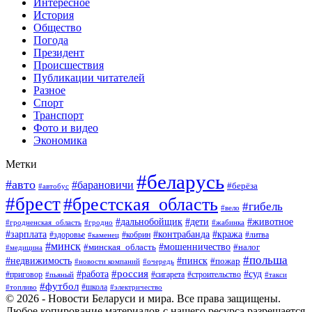
Интересное
История
Общество
Погода
Президент
Происшествия
Публикации читателей
Разное
Спорт
Транспорт
Фото и видео
Экономика
Метки
#беларусь
#авто
#барановичи
#берёза
#автобус
#брест
#брестская_область
#гибель
#вело
#дети
#животное
#дальнобойщик
#гродненская_область
#гродно
#жабинка
#кража
#зарплата
#контрабанда
#кобрин
#литва
#здоровье
#каменец
#минск
#мошенничество
#налог
#минская_область
#медицина
#польша
#пинск
#недвижимость
#пожар
#очередь
#новости компаний
#россия
#работа
#суд
#приговор
#пьяный
#сигарета
#строительство
#такси
#футбол
#школа
#топливо
#электричество
© 2026 - Новости Беларуси и мира. Все права защищены.
Любое копирование материалов с нашего ресурса разрешается