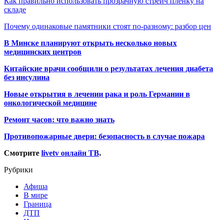
Как правильно использовать прозрачную стрейч пленку на
складе
Почему одинаковые памятники стоят по-разному: разбор цен
В Минске планируют открыть несколько новых
медицинских центров
Китайские врачи сообщили о результатах лечения диабета
без инсулина
Новые открытия в лечении рака и роль Германии в
онкологической медицине
Ремонт часов: что важно знать
Противопожарные двери: безопасность в случае пожара
Смотрите
livetv онлайн ТВ
.
Рубрики
Афиша
В мире
Граница
ДТП